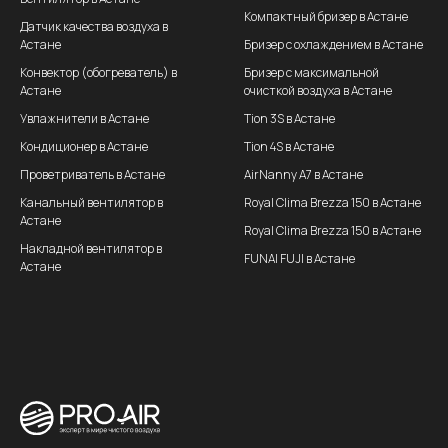
Компактный бризер в Астане
Датчик качества воздуха в
Астане
Бризер с охлаждением в Астане
Конвектор (обогреватель) в
Бризер с максимальной
Астане
очисткой воздуха в Астане
Увлажнители в Астане
Tion 3S в Астане
Кондиционер в Астане
Tion 4S в Астане
Проветриватель в Астане
AirNanny A7 в Астане
Канальный вентилятор в
Royal Clima Brezza 150 в Астане
Астане
Royal Clima Brezza 150 в Астане
Накладной вентилятор в
FUNAI FUJI в Астане
Астане