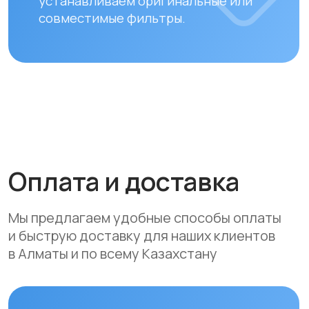
Вы можете оплатить заказ
следующими способами:
• Безналичный расчет
• Банковской картой
• Через системы Kaspi QR, Kaspi Red
• Оформление рассрочки через
банки-партнеры (Kaspi Bank, Home
Credit Bank, Евразийский Банк, Jusan
Bank, Forte Bank, Freedom Finance
Bank, Halyk Bank) на срок до 24
месяцев
Доставка
Мы осуществляем бесплатную
доставку по городам Алматы
и Астана. Доставка осуществляется
курьером в рабочие дни