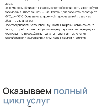
шума.
Вентиляторы обладают II классом электробезопасности и не требуют
заземления. Класс защиты — IP45. Рабочий диапазон температур: от
-5°С до +40°С. Оснащены встроенной термозащитой и съемным
обратным клапаном.
Электродвигатель установлен в уникальный резиновый «сайлент-
Оказываем
полный
блок», который снижает вибрации и предотвращает их передачу на
корпус вентилятора. Данная запатентованная технология,
цикл услуг
разработанная компанией Soler & Palau, не имеет аналогов.
для обеспечения
чистого воздуха
Монтаж
Профессиональная установка
за 1 час без грязи и сложного
ремонта. Гарантируем аккуратную
работу и надежное крепление