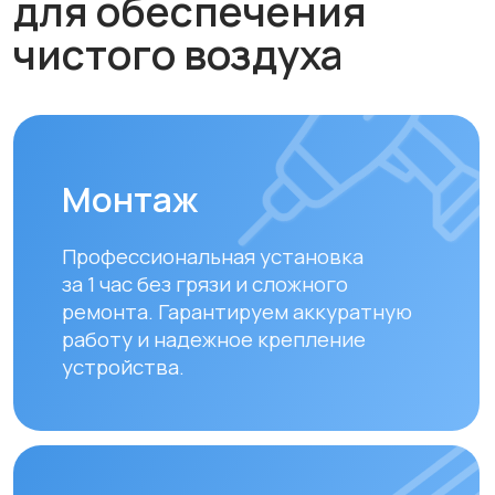
устройства.
Обслуживание и
диагностика
Рекомендуем проводить
технический осмотр
раз в 6–12
месяцев
для долгой и эффективной
работы устройства.
Замена фильтров
Своевременная замена фильтров –
залог чистого воздуха. Подбираем и