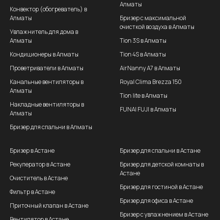
Алматы
Конвектор (обогреватель) в
Алматы
Бризер с максимальной
очисткой воздуха в Алматы
Увлажнитель для дома в
Алматы
Tion 3S в Алматы
Кондиционеры в Алматы
Tion 4S в Алматы
Проветриватели в Алматы
AirNanny A7 в Алматы
Канальные вентиляторы в
Royal Clima Brezza 150
Алматы
Tion lite в Алматы
Накладные вентиляторы в
FUNAI FUJI в Алматы
Алматы
Бризер для спальни в Алматы
Бризер в Астане
Бризер для спальни в Астане
Рекуператор в Астане
Бризер для детской комнаты в
Астане
Очиститель в Астане
Бризер для гостиной в Астане
Фильтр в Астане
Бризер для офиса в Астане
Приточный клапан в Астане
Бризер с увлажнением в Астане
Вентилятор в Астане