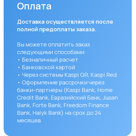
(понедельник — пятница). Срок
доставки по Алматы составляет до 3
часов с момента оплаты заказа.
Для заказов в другие города
Республики Казахстан стоимость
доставки составляет 10 000 тенге
до указанного адреса. Сроки
доставки зависят от региона
и составляют от 1 до 8 рабочих дней.
Вы можете самостоятельно забрать
заказ по адресу: Алматы, мкр. Кайрат
152/1 к5
УЗНАТЬ ПОДРОБНЕЕ