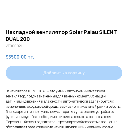
Накладной вентилятор Soler Palau SILENT
DUAL 200
VT000021
95500,00
тг.
Добавить в корзину
Вентилятор SILENT DUAL — это умный автономный вытяжной
вентилятор, предназначенный для ванных комнат. Оснащен
датчиками движения и влажности, автоматически адаптируется к
изменениям окружающей среды, выбирая оптимальный режим работы.
Благодаря интеллектуальному алгоритму управления устройство
функционирует без необходимости вмешательства пользователя.
Переменный электродвигатель с регулируемой скоростью вращения
обеспечивает эффективную вентиляцию при минимальном уровне