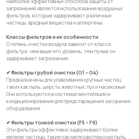
наиболее эффективных способов защиты от
загрязнений является использование воздушных
фильтров, которые задерживают различные
частицы, вредные вещества и аллергены.
Классы фильтров и их особенности
Остались
Степень очистки воздуха зависит от класса
фильтра: чем выше его уровень, тем лучше он
вопросы?
задерживает загрязнения.
✔ Фильтры грубой очистки (G1 – G4)
Предназначены для улавливания крупных частиц,
таких как пыль, шерсть животных, пух и насекомые.
+7
Они используются в системах вентиляции и
кондиционирования для предотвращения засорения
оборудования.
✔ Фильтры тонкой очистки (F5 – F9)
Эти фильтры эффективно задерживают более
мелкие частицы, такие как мелкодисперсная пыль,