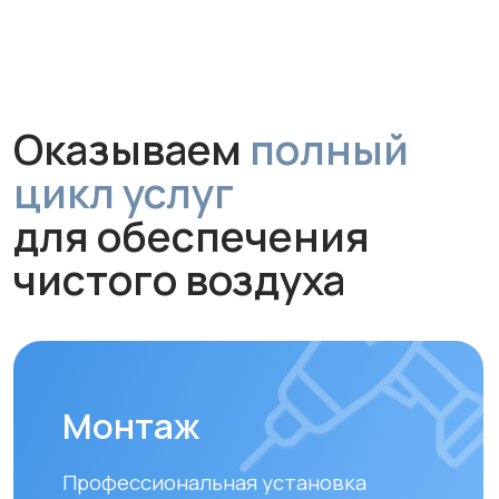
Обслуживание и
диагностика
Рекомендуем проводить
технический осмотр
раз в 6–12
месяцев
для долгой и эффективной
работы устройства.
Замена фильтров
Своевременная замена фильтров –
залог чистого воздуха. Подбираем и
устанавливаем оригинальные или