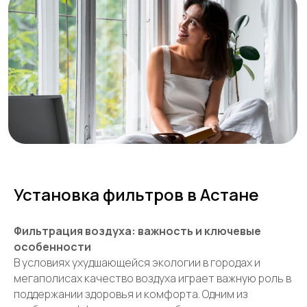
Наши контакты
Установка фильтров в Астане
+ 7 706 407 30 81
Фильтрация воздуха: важность и ключевые
Казахстан, г.Алматы,
особенности
мкр. Кайрат 152/1, оф.12
В условиях ухудшающейся экологии в городах и
мегаполисах качество воздуха играет важную роль в
поддержании здоровья и комфорта. Одним из