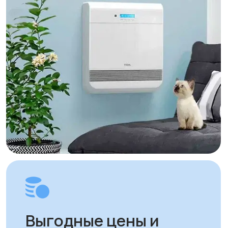
часов с момента оплаты заказа.
Для заказов в другие города
Республики Казахстан стоимость
доставки составляет 10 000 тенге
до указанного адреса. Сроки
доставки зависят от региона
и составляют от 1 до 8 рабочих дней.
Вы можете самостоятельно забрать
заказ по адресу: Алматы, мкр. Кайрат
152/1 к5
УЗНАТЬ ПОДРОБНЕЕ