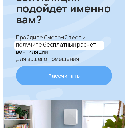
качество, сервис и
комфортный воздух
Только надежное и
сертифицированное
оборудование
Профессиональная установка
за 1 час без грязи и сложного
ремонта. Гарантируем аккуратную
работу и надежное крепление
устройства.