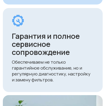
следующими способами:
• Безналичный расчет
• Банковской картой
• Через системы Kaspi QR, Kaspi Red
• Оформление рассрочки через
банки-партнеры (Kaspi Bank, Home
Credit Bank, Евразийский Банк, Jusan
Bank, Forte Bank, Freedom Finance
Bank, Halyk Bank) на срок до 24
месяцев
Доставка
Мы осуществляем бесплатную
доставку по городам Алматы
и Астана. Доставка осуществляется
курьером в рабочие дни
(понедельник — пятница). Срок
доставки по Алматы составляет до 3