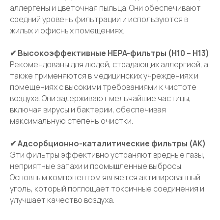
аллергены и цветочная пыльца. Они обеспечивают
средний уровень фильтрации и используются в
жилых и офисных помещениях.
Отправить
✔ Высокоэффективные HEPA-фильтры (H10 – H13)
Рекомендованы для людей, страдающих аллергией, а
также применяются в медицинских учреждениях и
помещениях с высокими требованиями к чистоте
воздуха. Они задерживают мельчайшие частицы,
включая вирусы и бактерии, обеспечивая
максимальную степень очистки.
✔ Адсорбционно-каталитические фильтры (АК)
Отвечаем на
часто
Эти фильтры эффективно устраняют вредные газы,
неприятные запахи и промышленные выбросы.
задаваемые вопросы
Основным компонентом является активированный
наших клиентов
уголь, который поглощает токсичные соединения и
улучшает качество воздуха.