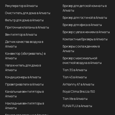
Рекуператор в Алматы
Бризер для детской комнаты в
Алматы
Очиститель для дома в Алматы
Бризер для гостиной в Алматы
Фильтр для дома в Алматы
Бризер для офиса в Алматы
Приточные клапаны в Алматы
Бризер с увлажнением в Алматы
Вентилятор в Алматы
Компактные бризеры в Алматы
Датчик качества воздуха в
Алматы
Бризеры с охлаждением в
Алматы
Конвектор (обогреватель) в
Алматы
Бризер с максимальной
очисткой воздуха в Алматы
Увлажнитель для дома в
Алматы
Tion 3S в Алматы
Кондиционеры в Алматы
Tion 4S в Алматы
Проветриватели в Алматы
AirNanny A7 в Алматы
Канальные вентиляторы в
Royal Clima Brezza 150
Алматы
Tion lite в Алматы
Накладные вентиляторы в
FUNAI FUJI в Алматы
Алматы