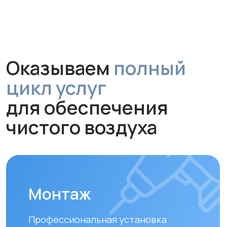
Обслуживание и
диагностика
Рекомендуем проводить
технический осмотр
раз в 6–12
месяцев
для долгой и эффективной
работы устройства.
Замена фильтров
Своевременная замена фильтров –
залог чистого воздуха. Подбираем и
устанавливаем оригинальные или