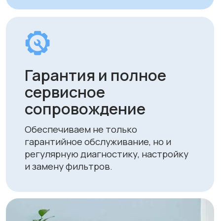
следующими способами:
• Безналичный расчет
• Банковской картой
• Через системы Kaspi QR, Kaspi Red
• Оформление рассрочки через
банки-партнеры (Kaspi Bank, Home
Credit Bank, Евразийский Банк, Jusan
Bank, Forte Bank, Freedom Finance
Bank, Halyk Bank) на срок до 24
месяцев
Доставка
Мы осуществляем бесплатную
доставку по городам Алматы
и Астана. Доставка осуществляется
курьером в рабочие дни
(понедельник — пятница). Срок
доставки по Алматы составляет до 3