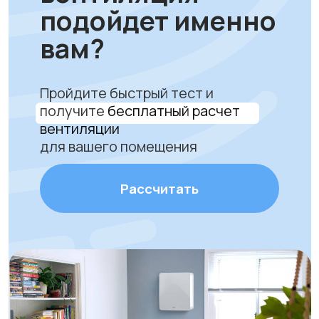
качество, сервис и
комфортный воздух
Только надежное и
сертифицированное
оборудование
Профессиональная установка
за 1 час без грязи и сложного
ремонта. Гарантируем аккуратную
работу и надежное крепление
устройства.