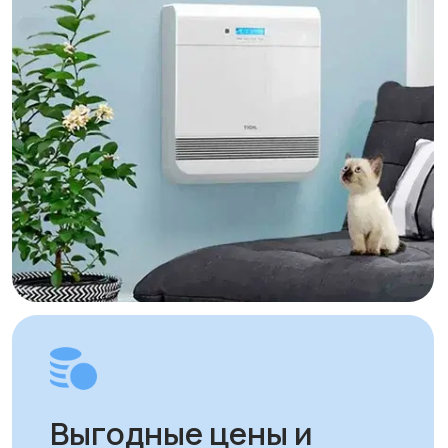
часов с момента оплаты заказа.
Для заказов в другие города
Республики Казахстан стоимость
доставки составляет 10 000 тенге
до указанного адреса. Сроки
доставки зависят от региона
и составляют от 1 до 8 рабочих дней.
Вы можете самостоятельно забрать
заказ по адресу: Алматы, мкр. Кайрат
152/1 к5
УЗНАТЬ ПОДРОБНЕЕ