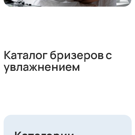
увлажнением
Категории
товаров
Бризеры
Рекуператоры