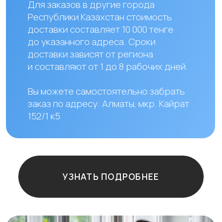
Наши контакты
+ 7 706 407 30 81
Казахстан, г.Алматы,
мкр. Кайрат 152/1, оф.12
Остались