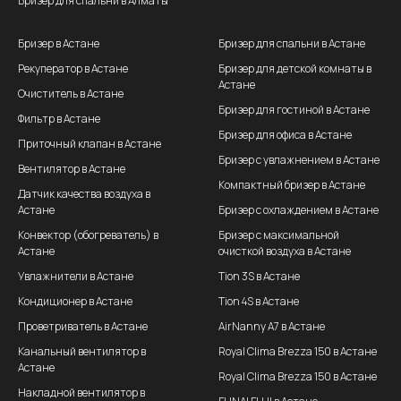
Бризер для спальни в Алматы
Бризер в Астане
Бризер для спальни в Астане
Рекуператор в Астане
Бризер для детской комнаты в
Астане
Очиститель в Астане
Бризер для гостиной в Астане
Фильтр в Астане
Бризер для офиса в Астане
Приточный клапан в Астане
Бризер с увлажнением в Астане
Вентилятор в Астане
Компактный бризер в Астане
Датчик качества воздуха в
Астане
Бризер с охлаждением в Астане
Конвектор (обогреватель) в
Бризер с максимальной
Астане
очисткой воздуха в Астане
Увлажнители в Астане
Tion 3S в Астане
Кондиционер в Астане
Tion 4S в Астане
Проветриватель в Астане
AirNanny A7 в Астане
Канальный вентилятор в
Royal Clima Brezza 150 в Астане
Астане
Royal Clima Brezza 150 в Астане
Накладной вентилятор в