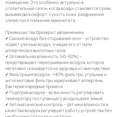
помещении. Это особенно актуально в
отопительный сезон, когда воздух становится сухим,
вызывая дискомфорт, сухость кожи, раздражение
слизистых и снижение иммунитета.
Отвечаем на
часто
Преимущества бризера с увлажнением
задаваемые вопросы
✔ Свежий воздух без открывания окон – устройство
подаёт уличный воздух, очищая его от пыли,
наших клиентов
аллергенов и выхлопных газов.
✔ Оптимальная влажность (40–60%) –
предотвращает пересушивание воздуха, которое
негативно сказывается на здоровье и самочувствии.
✔ Фильтрация воздуха – HEPA-фильтры, угольные и
антисмоговые фильтры задерживают аллергены,
бактерии и вредные примеси.
✔ Подогрев воздуха – возможность регулировать
температуру поступающего воздуха даже зимой.
✔ Автоматический контроль – датчики влажности и
качества воздуха регулируют работу устройства без
необходимости ручных настроек.