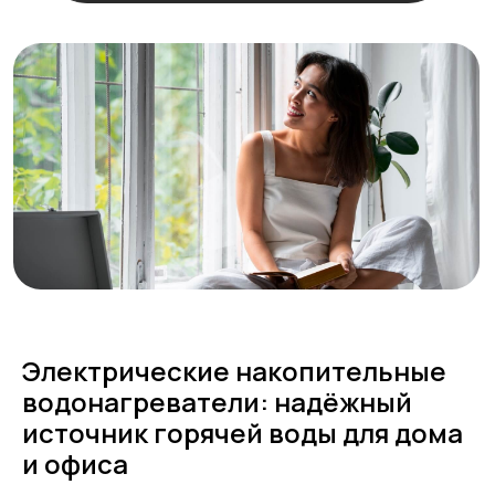
Наши контакты
+ 7 706 407 30 81
Казахстан, г.Алматы,
мкр. Кайрат 152/1, оф.12
Электрические накопительные
водонагреватели: надёжный
источник горячей воды для дома
Остались
и офиса