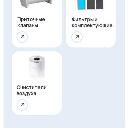
Оказываем
полный
цикл услуг
для обеспечения
чистого воздуха
Монтаж
Профессиональная установка
за 1 час без грязи и сложного
ремонта. Гарантируем аккуратную