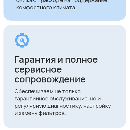
Вы можете оплатить заказ
следующими способами:
• Безналичный расчет
• Банковской картой
• Через системы Kaspi QR, Kaspi Red
• Оформление рассрочки через
банки-партнеры (Kaspi Bank, Home
Credit Bank, Евразийский Банк, Jusan
Bank, Forte Bank, Freedom Finance
Bank, Halyk Bank) на срок до 24
месяцев
Доставка
Мы осуществляем бесплатную
доставку по городам Алматы
и Астана. Доставка осуществляется
курьером в рабочие дни