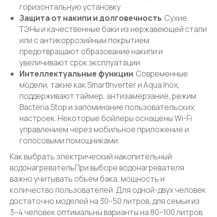
горизонтальную установку.
Защита от накипи и долговечность
. Сухие
ТЭНы и качественные баки из нержавеющей стали
или с антикоррозийным покрытием
предотвращают образование накипи и
Отвечаем на
часто
увеличивают срок эксплуатации.
задаваемые вопросы
Интеллектуальные функции
. Современные
модели, такие как SmartInverter и Aqua Inox,
наших клиентов
поддерживают таймер, антизамерзание, режим
Bacteria Stop и запоминание пользовательских
настроек. Некоторые бойлеры оснащены Wi-Fi
управлением через мобильное приложение и
голосовыми помощниками.
Как выбрать электрический накопительный
водонагревательПри выборе водонагревателя
важно учитывать объём бака, мощность и
количество пользователей. Для одной-двух человек
достаточно моделей на 30–50 литров, для семьи из
3–4 человек оптимальны варианты на 80–100 литров.