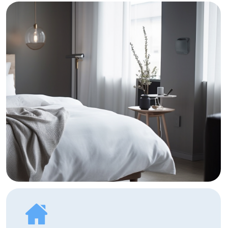
Энергоэффективные технологии
снижают расходы на поддержание
комфортного климата.
Гарантия и полное
сервисное
сопровождение
Обеспечиваем не только
гарантийное обслуживание, но и
регулярную диагностику, настройку
и замену фильтров.