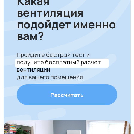
ProAir.kz:
качество, сервис и
комфортный воздух
Только надежное и
сертифицированное
оборудование
Профессиональная установка
за 1 час без грязи и сложного
ремонта. Гарантируем аккуратную
работу и надежное крепление
устройства.