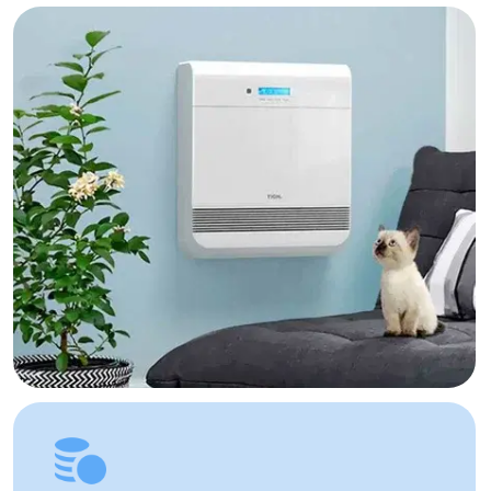
(понедельник — пятница). Срок
доставки по Алматы составляет до 3
часов с момента оплаты заказа.
Для заказов в другие города
Республики Казахстан стоимость
доставки составляет 10 000 тенге
до указанного адреса. Сроки
доставки зависят от региона
и составляют от 1 до 8 рабочих дней.
Вы можете самостоятельно забрать
заказ по адресу: Алматы, мкр. Кайрат
152/1 к5
УЗНАТЬ ПОДРОБНЕЕ