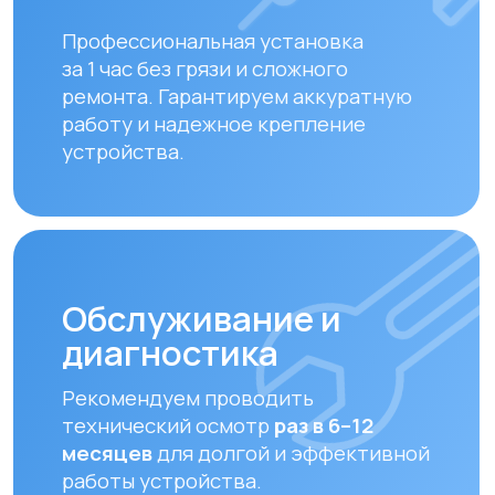
залог чистого воздуха. Подбираем и
устанавливаем оригинальные или
совместимые фильтры.
Какая
вентиляция
подойдет именно
вам?
Пройдите быстрый тест и
получите
бесплатный расчет
вентиляции
для вашего помещения
Рассчитать