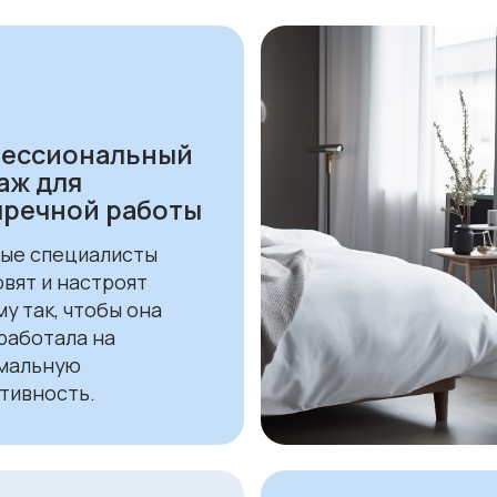
ую
сть.
я на
Гарантия и полное
и и
сервисное
онировании
сопровождение
ктивные
Обеспечиваем не только
 снижают
гарантийное
 поддержание
обслуживание, но и
 климата.
регулярную диагностику,
настройку и замену
фильтров.