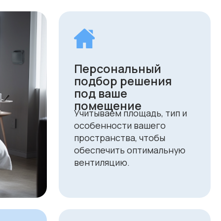
вентиляцию.
Выгодные цены и
специальные
предложения
Мы держим конкурентные
цены и регулярно
проводим акции, делая
качественные решения
доступными для всех.