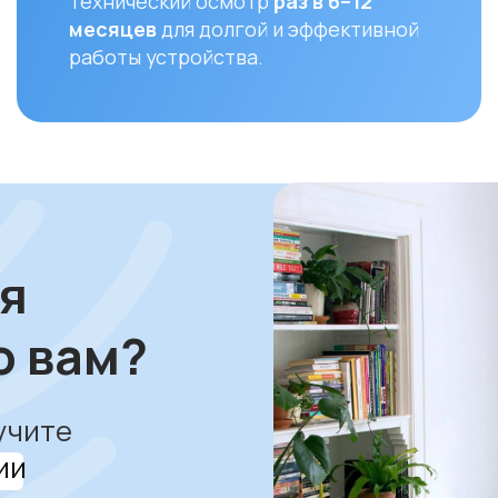
вам?
е