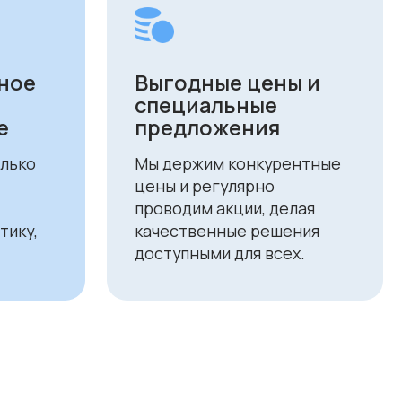
ставка
уществляем бесплатную
вку по городам Алматы
ана. Доставка осуществляется
ром в рабочие дни
дельник — пятница). Срок
вки по Алматы составляет до 3
 с момента оплаты заказа.