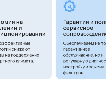
ую доставку
ану
Оплата
До
Доставка осуществляется после
Мы ос
полной предоплаты заказа.
доста
и Аст
Вы можете оплатить заказ
курье
следующими способами:
(поне
• Безналичный расчет
доста
• Банковской картой
часов