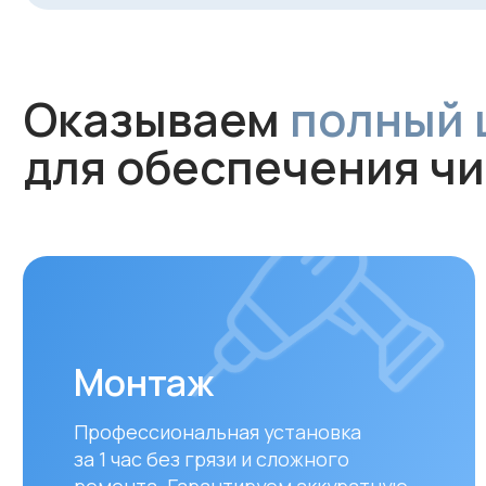
Монтаж
Профессиональная установка
за 1 час без грязи и сложного
ремонта. Гарантируем аккуратную
работу и надежное крепление
устройства.