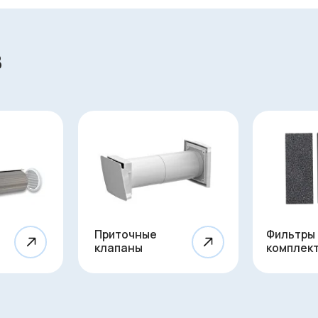
Приточные
Фильтры и
клапаны
комплектующие
л услуг
ого воздуха