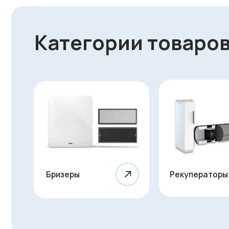
Бризеры
Рекуператоры
Оказываем
полный цик
для обеспечения чист