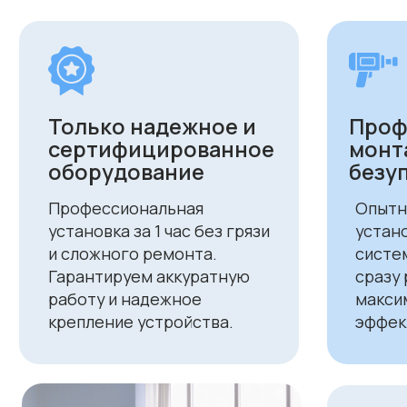
работу и надежное
максимальн
крепление устройства.
эффективно
Экономи
отоплени
кондици
Энергоэффе
технологии
расходы на
комфортного