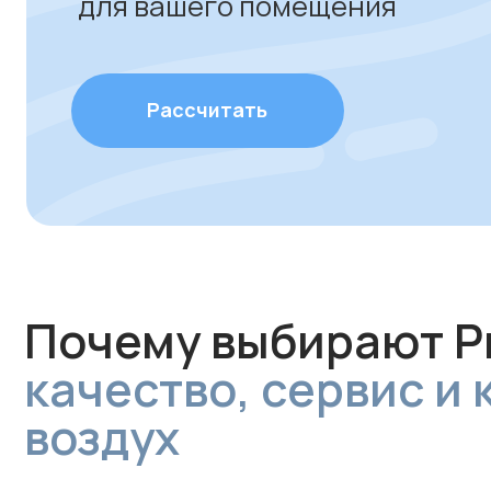
Почему выбирают ProAi
качество, сервис и к
воздух
Только надежное и
Професс
сертифицированное
монтаж д
оборудование
безупреч
Профессиональная
Опытные сп
установка за 1 час без грязи
установят и
и сложного ремонта.
систему так,
Гарантируем аккуратную
сразу работ