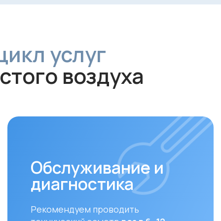
Обслуживание и
диагностика
За
Рекомендуем проводить
Своев
технический осмотр
раз в 6–12
залог
месяцев
для долгой и эффективной
устан
работы устройства.
совме