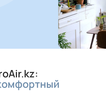
r.kz:
омфортный
иональный
ля
ной работы
ециалисты
 настроят
 чтобы она
ала на