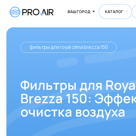
ВАШ ГОРОД
КАТАЛОГ
О НА
фильтры для royal clima brezza 150
Фильтры для Royal C
Brezza 150: Эффект
очистка воздуха