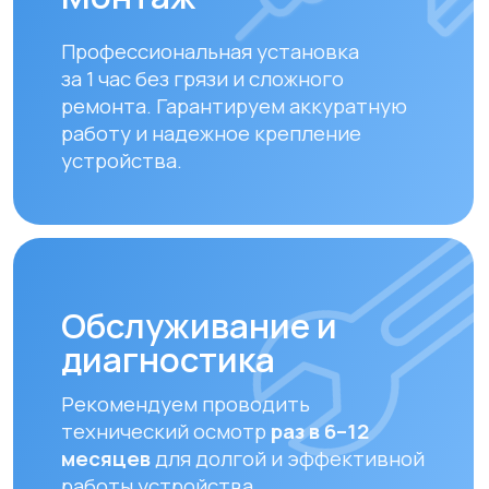
Своевременная замена фильтров –
залог чистого воздуха. Подбираем и
устанавливаем оригинальные или
совместимые фильтры.
Какая
вентиляция
подойдет именно
вам?
Пройдите быстрый тест и
получите
бесплатный расчет
вентиляции
для вашего помещения