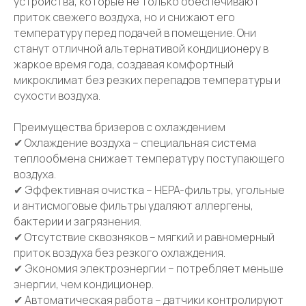
устройства, которые не только обеспечивают
приток свежего воздуха, но и снижают его
температуру перед подачей в помещение. Они
станут отличной альтернативой кондиционеру в
жаркое время года, создавая комфортный
микроклимат без резких перепадов температуры и
Отправить
сухости воздуха.
Преимущества бризеров с охлаждением
✔ Охлаждение воздуха – специальная система
теплообмена снижает температуру поступающего
воздуха.
✔ Эффективная очистка – HEPA-фильтры, угольные
и антисмоговые фильтры удаляют аллергены,
бактерии и загрязнения.
✔ Отсутствие сквозняков – мягкий и равномерный
Отвечаем на
часто
приток воздуха без резкого охлаждения.
✔ Экономия электроэнергии – потребляет меньше
задаваемые вопросы
энергии, чем кондиционер.
наших клиентов
✔ Автоматическая работа – датчики контролируют