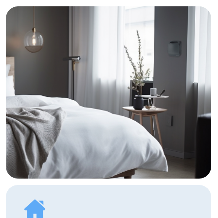
Энергоэффективные технологии
снижают расходы на поддержание
комфортного климата.
Гарантия и полное
сервисное
сопровождение
Обеспечиваем не только
гарантийное обслуживание, но и
регулярную диагностику, настройку
и замену фильтров.