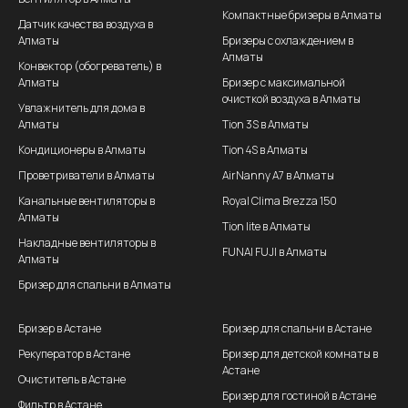
Компактные бризеры в Алматы
Датчик качества воздуха в
Алматы
Бризеры с охлаждением в
Алматы
Конвектор (обогреватель) в
Алматы
Бризер с максимальной
очисткой воздуха в Алматы
Увлажнитель для дома в
Алматы
Tion 3S в Алматы
Кондиционеры в Алматы
Tion 4S в Алматы
Проветриватели в Алматы
AirNanny A7 в Алматы
Канальные вентиляторы в
Royal Clima Brezza 150
Алматы
Tion lite в Алматы
Накладные вентиляторы в
FUNAI FUJI в Алматы
Алматы
Бризер для спальни в Алматы
Бризер в Астане
Бризер для спальни в Астане
Рекуператор в Астане
Бризер для детской комнаты в
Астане
Очиститель в Астане
Бризер для гостиной в Астане
Фильтр в Астане