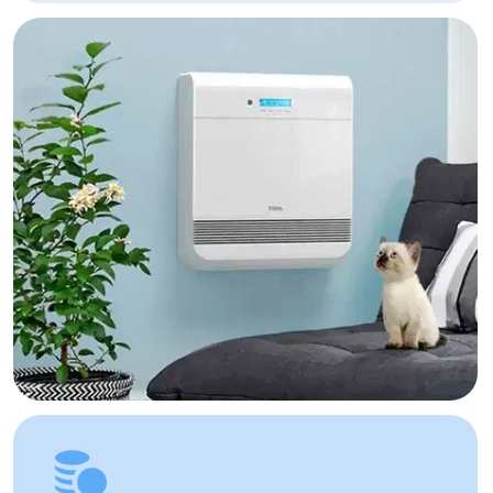
(понедельник — пятница). Срок
доставки по Алматы составляет до 3
часов с момента оплаты заказа.
Для заказов в другие города
Республики Казахстан стоимость
доставки составляет 10 000 тенге
до указанного адреса. Сроки
доставки зависят от региона
и составляют от 1 до 8 рабочих дней.
Вы можете самостоятельно забрать
заказ по адресу: Алматы, мкр. Кайрат
152/1 к5
УЗНАТЬ ПОДРОБНЕЕ