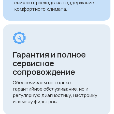
Вы можете оплатить заказ
следующими способами:
• Безналичный расчет
• Банковской картой
• Через системы Kaspi QR, Kaspi Red
• Оформление рассрочки через
банки-партнеры (Kaspi Bank, Home
Credit Bank, Евразийский Банк, Jusan
Bank, Forte Bank, Freedom Finance
Bank, Halyk Bank) на срок до 24
месяцев
Доставка
Мы осуществляем бесплатную
доставку по городам Алматы
и Астана. Доставка осуществляется
курьером в рабочие дни