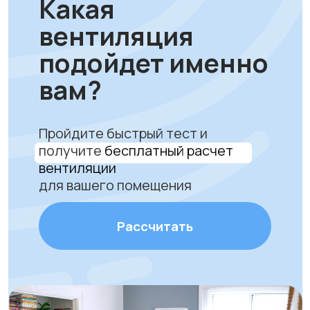
ProAir.kz:
качество, сервис и
комфортный воздух
Только надежное и
сертифицированное
оборудование
Профессиональная установка
за 1 час без грязи и сложного
ремонта. Гарантируем аккуратную
работу и надежное крепление
устройства.