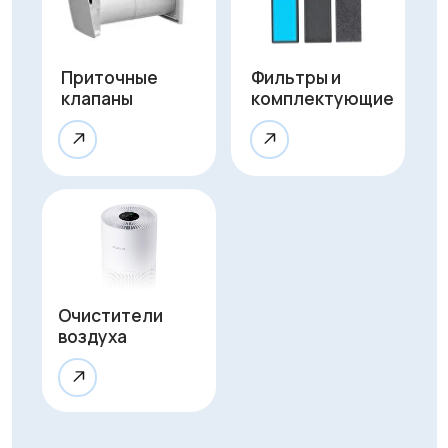
Оказываем
полный
цикл услуг
для обеспечения
чистого воздуха
Монтаж
Профессиональная установка
за 1 час без грязи и сложного
ремонта. Гарантируем аккуратную