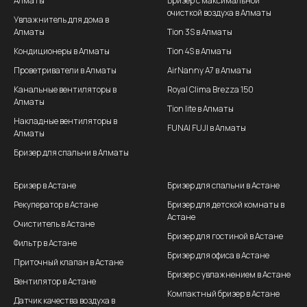
Алматы
Бризер с максимальной
очисткой воздуха в Алматы
Увлажнитель для дома в
Алматы
Tion 3S в Алматы
Кондиционеры в Алматы
Tion 4S в Алматы
Проветриватели в Алматы
AirNanny A7 в Алматы
Канальные вентиляторы в
Royal Clima Brezza 150
Алматы
Tion lite в Алматы
Накладные вентиляторы в
FUNAI FUJI в Алматы
Алматы
Бризер для спальни в Алматы
Бризер в Астане
Бризер для спальни в Астане
Рекуператор в Астане
Бризер для детской комнаты в
Астане
Очиститель в Астане
Бризер для гостиной в Астане
Фильтр в Астане
Бризер для офиса в Астане
Приточный клапан в Астане
Бризер с увлажнением в Астане
Вентилятор в Астане
Компактный бризер в Астане
Датчик качества воздуха в