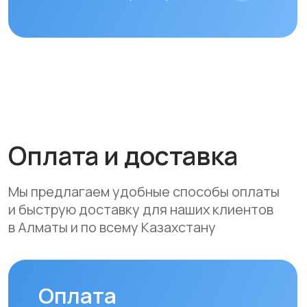
Вы можете оплатить заказ
следующими способами:
• Безналичный расчет
• Банковской картой
• Через системы Kaspi QR, Kaspi Red
• Оформление рассрочки через
банки-партнеры (Kaspi Bank, Home
Credit Bank, Евразийский Банк, Jusan
Bank, Forte Bank, Freedom Finance
Bank, Halyk Bank) на срок до 24
месяцев
Доставка
Мы осуществляем бесплатную
доставку по городам Алматы
и Астана. Доставка осуществляется
курьером в рабочие дни
(понедельник — пятница). Срок