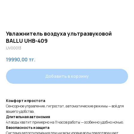
Увлажнитель воздуха ультразвуковой
BALLU UHB-409
UV00013
19990,00
тг.
Добавить в корзину
Комфорт и простота
Сенсорное управление, гигростат, автоматические режимы — всё для
вашего удобства.
Длительная автономия
4 л воды хватит примерно на 11 часов работы — особенно удобно ночью.
Безопасность и защита
Система автоотключения при низком уровне воды предотвращает