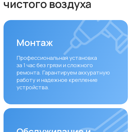
Обслуживание и
диагностика
Рекомендуем проводить
технический осмотр
раз в 6–12
месяцев
для долгой и эффективной
работы устройства.
Замена фильтров
Своевременная замена фильтров –
залог чистого воздуха. Подбираем и
устанавливаем оригинальные или