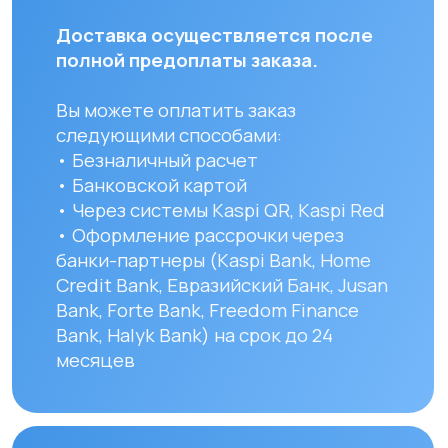
доставки по Алматы составляет до 3
часов с момента оплаты заказа.
Для заказов в другие города
Республики Казахстан стоимость
доставки составляет 10 000 тенге
до указанного адреса. Сроки
доставки зависят от региона
и составляют от 1 до 8 рабочих дней.
Вы можете самостоятельно забрать
заказ по адресу: Алматы, мкр. Кайрат
152/1 к5
УЗНАТЬ ПОДРОБНЕЕ