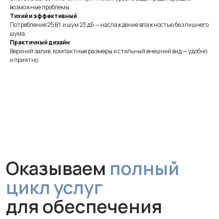
возможные проблемы.
Тихий и эффективный
Потребление 25 Вт и шум 23 дБ — наслаждение влажностью без лишнего
шума.
Практичный дизайн
Оказываем
полный
Верхний залив, компактные размеры и стильный внешний вид — удобно
цикл услуг
и приятно.
для обеспечения
чистого воздуха
Монтаж
Профессиональная установка
за 1 час без грязи и сложного
ремонта. Гарантируем аккуратную
работу и надежное крепление
устройства.