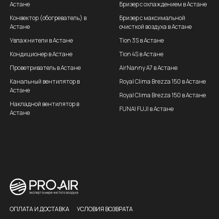
Астане
Бризер с охлаждением в Астане
Конвектор (обогреватель) в
Бризер с максимальной
Астане
очисткой воздуха в Астане
Увлажнители в Астане
Tion 3S в Астане
Кондиционер в Астане
Tion 4S в Астане
Проветриватель в Астане
AirNanny A7 в Астане
Канальный вентилятор в
Royal Clima Brezza 150 в Астане
Астане
Royal Clima Brezza 150 в Астане
Накладной вентилятор в
FUNAI FUJI в Астане
Астане
ОПЛАТА И ДОСТАВКА
УСЛОВИЯ ВОЗВРАТА