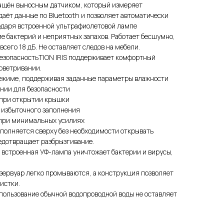
ащён выносным датчиком, который измеряет
даёт данные по Bluetooth и позволяет автоматически
одаря встроенной ультрафиолетовой лампе
 бактерий и неприятных запахов. Работает бесшумно,
сего 18 дБ. Не оставляет следов на мебели.
безопасностьTION IRIS поддерживает комфортный
оветривании.
режиме, поддерживая заданные параметры влажности
нии для безопасности
 при открытии крышки
 избыточного заполнения
при минимальных усилиях
наполняется сверху без необходимости открывать
едотвращает разбрызгивание.
: встроенная УФ-лампа уничтожает бактерии и вирусы,
резервуар легко промываются, а конструкция позволяет
истки.
спользование обычной водопроводной воды не оставляет