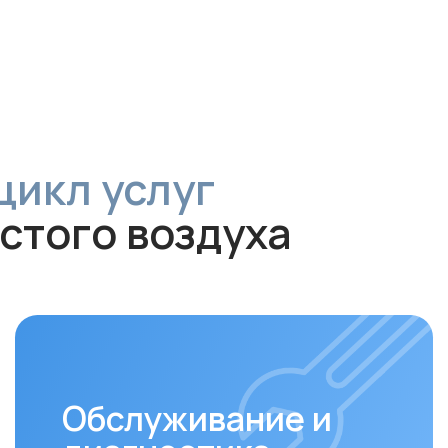
л услуг
ого воздуха
Обслуживание и
диагностика
За
Рекомендуем проводить
Своев
технический осмотр
раз в 6–12
залог
месяцев
для долгой и эффективной
устан
работы устройства.
совме