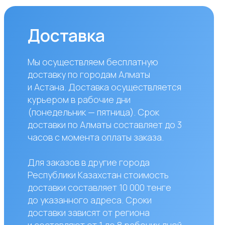
дельник — пятница). Срок
вки по Алматы составляет до 3
 с момента оплаты заказа.
аказов в другие города
блики Казахстан стоимость
вки составляет 10 000 тенге
азанного адреса. Сроки
вки зависят от региона
авляют от 1 до 8 рабочих дней.
жете самостоятельно забрать
по адресу: Алматы, мкр. Кайрат
к5
сы?