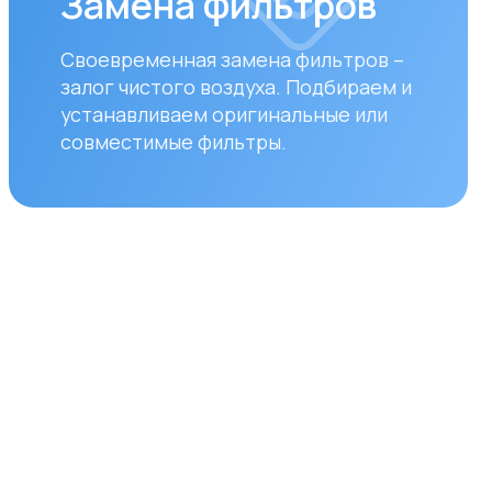
ставка
уществляем бесплатную
вку по городам Алматы
ана. Доставка осуществляется
ром в рабочие дни