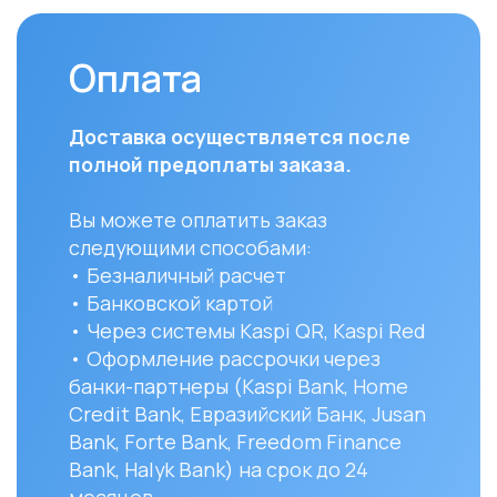
следующими способами:
(поне
• Безналичный расчет
доста
• Банковской картой
часов
• Через системы Kaspi QR, Kaspi Red
• Оформление рассрочки через
Для з
банки-партнеры (Kaspi Bank, Home
Респу
Credit Bank, Евразийский Банк, Jusan
доста
Bank, Forte Bank, Freedom Finance
до ук
Bank, Halyk Bank) на срок до 24
доста
месяцев
и сост
Вы мо
заказ 
152/1 
УЗНАТЬ ПОДРОБНЕЕ
Остались вопро