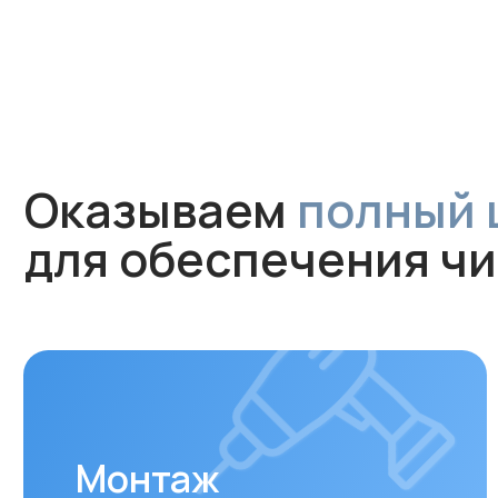
Оказываем
полный цик
для обеспечения чист
Монтаж
Профессиональная установка
за 1 час без грязи и сложного
ремонта. Гарантируем аккуратную
работу и надежное крепление
устройства.