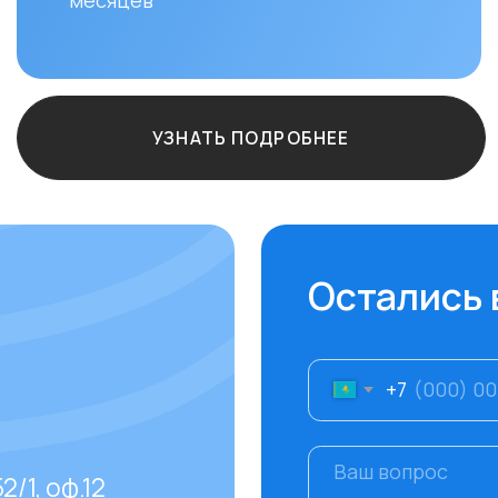
+7
ф.12
Отправить
даваемые