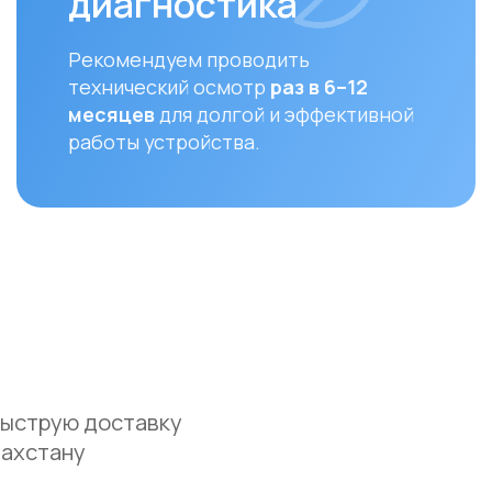
ую доставку
ану
Оплата
До
Доставка осуществляется после
Мы ос
полной предоплаты заказа.
доста
и Аст
Вы можете оплатить заказ
курье