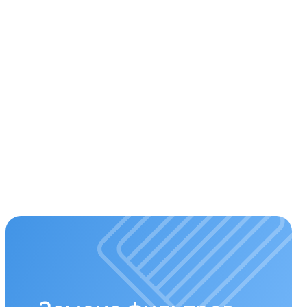
мена фильтров
ременная замена фильтров –
 чистого воздуха. Подбираем и
авливаем оригинальные или
стимые фильтры.