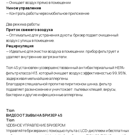
— Очищает воздух прямо в помещении
Умное управление
— Контроль работы через мобильное приложение
Два режима работы:
Приток свежего воздуха
— Оптимально для устранения духоты: бризер подает очищенный
воздух с улицы в помещение.
Рециркуляция
— Идеально для очистки воздуха в помещении: прибор фильтрует и
удаляет внутренние загрязнители.
Tion 4S установлен усовершенствованный антибактериальный HEPA-
фильтр класса H13, который очищает воздух с эффективностью 99,95%,
задерживая мельчайшие аллергены.
Благодаря специальной пропитке пиритионом цинка, фильтр
подавляет размножение и уничтожает: пылевых клещей, вирусы,
бактерии и другие инфекционные аллергены.
Tion
ВИДЕООТЗЫВЫ НА БРИЗЕР 4S
Tion
УДОБНОЕ УПРАВЛЕНИЕ БРИЗЕРОМ
Управляйте бризерами с помощью пульта с LCD-дисплеем и бесплатных