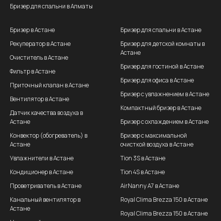
Бризер для спальни в Алматы
Бризер в Астане
Бризер для спальни в Астане
Рекуператор в Астане
Бризер для детской комнаты в
Астане
Очиститель в Астане
Бризер для гостиной в Астане
Фильтр в Астане
Бризер для офиса в Астане
Приточный клапан в Астане
Бризер с увлажнением в Астане
Вентилятор в Астане
Компактный бризер в Астане
Датчик качества воздуха в
Астане
Бризер с охлаждением в Астане
Конвектор (обогреватель) в
Бризер с максимальной
Астане
очисткой воздуха в Астане
Увлажнители в Астане
Tion 3S в Астане
Кондиционер в Астане
Tion 4S в Астане
Проветриватель в Астане
AirNanny A7 в Астане
Канальный вентилятор в
Royal Clima Brezza 150 в Астане
Астане
Royal Clima Brezza 150 в Астане