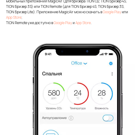
мобильных приложений MagicAir (для бризера TION O2, TION Бризер 4S,
TION Бризер 3S) или TION Remote (для TION Бризер 4S, TION Бризер 3S,
TION Бризер Lite). Приложение MagicAir можно скачать в
Google Play
или
App Store
;
TION Remote уже доступно в
Google Play
и
App Store
.