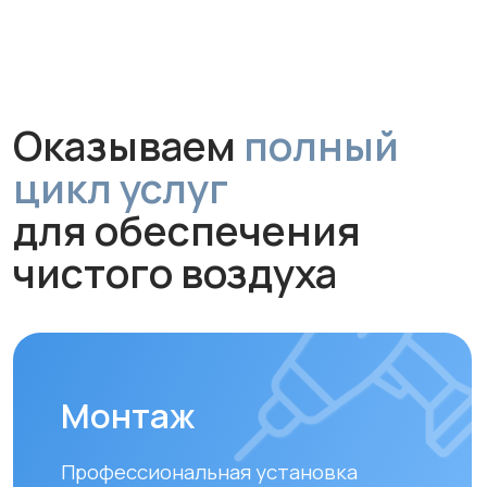
Обслуживание и
диагностика
Рекомендуем проводить
технический осмотр
раз в 6–12
месяцев
для долгой и эффективной
работы устройства.
Замена фильтров
Своевременная замена фильтров –
залог чистого воздуха. Подбираем и
устанавливаем оригинальные или
совместимые фильтры.