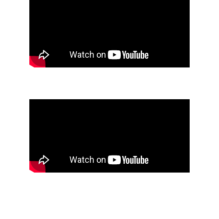
Оказываем
полный
цикл услуг
для обеспечения
чистого воздуха
Монтаж
Профессиональная установка
за 1 час без грязи и сложного
ремонта. Гарантируем аккуратную
работу и надежное крепление
устройства.