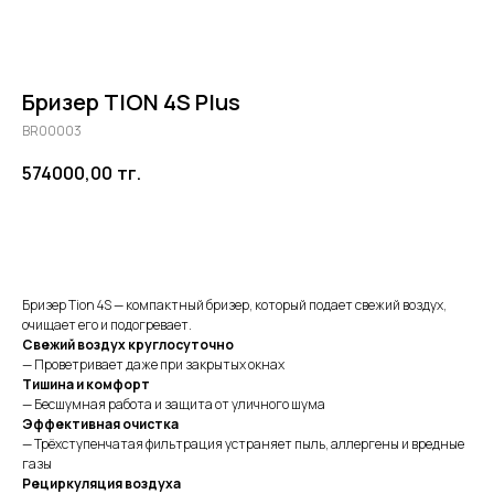
Бризер TION 4S Plus
BR00003
574000,00
тг.
Добавить в корзину
Бризер Tion 4S — компактный бризер, который подает свежий воздух,
очищает его и подогревает.
Свежий воздух круглосуточно
— Проветривает даже при закрытых окнах
Тишина и комфорт
— Бесшумная работа и защита от уличного шума
Эффективная очистка
— Трёхступенчатая фильтрация устраняет пыль, аллергены и вредные
газы
Рециркуляция воздуха