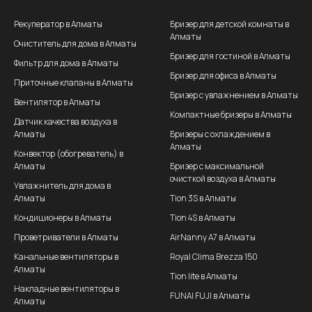
Рекуператор в Алматы
Бризер для детской комнаты в
Алматы
Очиститель для дома в Алматы
Бризер для гостиной в Алматы
Фильтр для дома в Алматы
Бризер для офиса в Алматы
Приточные клапаны в Алматы
Бризер с увлажнением в Алматы
Вентилятор в Алматы
Компактные бризеры в Алматы
Датчик качества воздуха в
Алматы
Бризеры с охлаждением в
Алматы
Конвектор (обогреватель) в
Алматы
Бризер с максимальной
очисткой воздуха в Алматы
Увлажнитель для дома в
Алматы
Tion 3S в Алматы
Кондиционеры в Алматы
Tion 4S в Алматы
Проветриватели в Алматы
AirNanny A7 в Алматы
Канальные вентиляторы в
Royal Clima Brezza 150
Алматы
Tion lite в Алматы
Накладные вентиляторы в
FUNAI FUJI в Алматы
Алматы