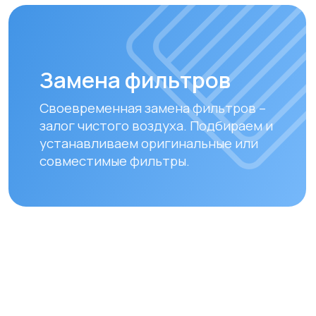
• Через системы Kaspi QR, Kaspi Red
• Оформление рассрочки через
банки-партнеры (Kaspi Bank, Home
Credit Bank, Евразийский Банк, Jusan
Bank, Forte Bank, Freedom Finance
Bank, Halyk Bank) на срок до 24
месяцев
Доставка
Мы осуществляем бесплатную
доставку по городам Алматы
и Астана. Доставка осуществляется
курьером в рабочие дни
(понедельник — пятница). Срок
доставки по Алматы составляет до 3
часов с момента оплаты заказа.
Для заказов в другие города