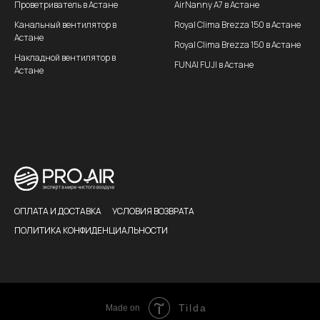
Проветриватель в Астане
AirNanny A7 в Астане
Канальный вентилятор в
Royal Clima Brezza 150 в Астане
Астане
Royal Clima Brezza 150 в Астане
Накладной вентилятор в
FUNAI FUJI в Астане
Астане
ОПЛАТА И ДОСТАВКА
УСЛОВИЯ ВОЗВРАТА
ПОЛИТИКА КОНФИДЕНЦИАЛЬНОСТИ
Tilda
Made on