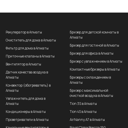
Рекуператор в Алматы
Бризер для детской комнаты в
Алматы
Очиститель для дома в Алматы
Бризер для гостиной в Алматы
Фильтр для дома в Алматы
Бризер для офиса в Алматы
Приточные клапаны в Алматы
Бризер с увлажнением в Алматы
Вентилятор в Алматы
Компактные бризеры в Алматы
Датчик качества воздуха в
Алматы
Бризеры с охлаждением в
Алматы
Конвектор (обогреватель) в
Алматы
Бризер с максимальной
очисткой воздуха в Алматы
Увлажнитель для дома в
Алматы
Tion 3S в Алматы
Кондиционеры в Алматы
Tion 4S в Алматы
Проветриватели в Алматы
AirNanny A7 в Алматы
Канальные вентиляторы в
Royal Clima Brezza 150