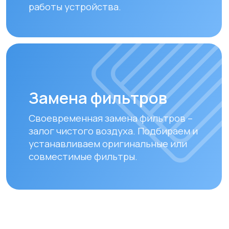
Оплата и доставка
Мы предлагаем удобные способы оплаты
и быструю доставку для наших клиентов
в Алматы и по всему Казахстану
Оплата
Доставка осуществляется после
полной предоплаты заказа.
Вы можете оплатить заказ
следующими способами:
• Безналичный расчет
• Банковской картой
• Через системы Kaspi QR, Kaspi Red