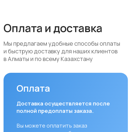
• Оформление рассрочки через
банки-партнеры (Kaspi Bank, Home
Credit Bank, Евразийский Банк, Jusan
Bank, Forte Bank, Freedom Finance
Bank, Halyk Bank) на срок до 24
месяцев
Доставка
Мы осуществляем бесплатную
доставку по городам Алматы
и Астана. Доставка осуществляется
курьером в рабочие дни
(понедельник — пятница). Срок
доставки по Алматы составляет до 3
часов с момента оплаты заказа.
Для заказов в другие города
Республики Казахстан стоимость
доставки составляет 10 000 тенге