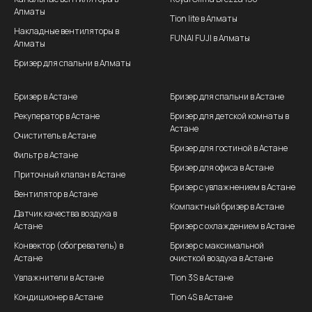
Алматы
Tion lite в Алматы
Накладные вентиляторы в
FUNAI FUJI в Алматы
Алматы
Бризер для спальни в Алматы
Бризер в Астане
Бризер для спальни в Астане
Рекуператор в Астане
Бризер для детской комнаты в
Астане
Очиститель в Астане
Бризер для гостиной в Астане
Фильтр в Астане
Бризер для офиса в Астане
Приточный клапан в Астане
Бризер с увлажнением в Астане
Вентилятор в Астане
Компактный бризер в Астане
Датчик качества воздуха в
Астане
Бризер с охлаждением в Астане
Конвектор (обогреватель) в
Бризер с максимальной
Астане
очисткой воздуха в Астане
Увлажнители в Астане
Tion 3S в Астане
Кондиционер в Астане
Tion 4S в Астане