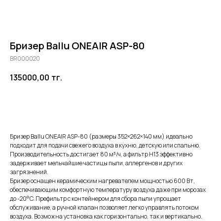
Бризер Ballu ONEAIR ASP-80
BR000020
135000,00
тг.
Добавить в корзину
Бризер Ballu ONEAIR ASP-80 (размеры 352×262×140 мм) идеально
подходит для подачи свежего воздуха в кухню, детскую или спальню.
Производительность достигает 80 м³/ч, а фильтр H13 эффективно
задерживает мельчайшие частицы пыли, аллергенов и других
загрязнений.
Бризер оснащен керамическим нагревателем мощностью 600 Вт,
обеспечивающим комфортную температуру воздуха даже при морозах
до -20°C. Префильтр с контейнером для сбора пыли упрощает
обслуживание, а ручной клапан позволяет легко управлять потоком
Оказываем
полный
воздуха. Возможна установка как горизонтально, так и вертикально.