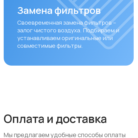
Credit Bank, Евразийский Банк, Jusan
Bank, Forte Bank, Freedom Finance
Bank, Halyk Bank) на срок до 24
месяцев
Доставка
Мы осуществляем бесплатную
доставку по городам Алматы
и Астана. Доставка осуществляется
курьером в рабочие дни
(понедельник — пятница). Срок
доставки по Алматы составляет до 3
часов с момента оплаты заказа.
Для заказов в другие города
Республики Казахстан стоимость
доставки составляет 10 000 тенге
до указанного адреса. Сроки