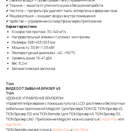
✔ Свежий воздух — проветривает без открывания окон.
✔ Тишина — защита от уличного шума и бесшумная работа.
✔ Чистота — три фильтра удаляют пыль, аллергены и вредные газы.
✔ Рециркуляция — очищает воздух внутри помещения.
✔ Удобство — управление со смартфона через приложение.
Характеристики:
6 скоростей притока: 30–140 м³/ч
Нагревательный элемент с климат-контролем
Размеры: 528×453×203 мм
Мощность: 30 Вт / 1,05 кВт
Температурный диапазон: –40…+50 °С
Уровень шума: 19–47 дБА
Вес: 8,2 кг
Автоматическая заслонка
Tion
ВИДЕООТЗЫВЫ НА БРИЗЕР 4S
Tion
УДОБНОЕ УПРАВЛЕНИЕ БРИЗЕРОМ
Управляйте бризерами с помощью пульта с LCD-дисплеем и бесплатных
мобильных приложений MagicAir (для бризера TION O2, TION Бризер 4S,
TION Бризер 3S) или TION Remote (для TION Бризер 4S, TION Бризер 3S,
TION Бризер Lite). Приложение MagicAir можно скачать в
Google Play
или
App Store
;
TION Remote уже доступно в
Google Play
и
App Store
.