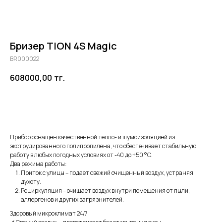
Бризер TION 4S Magic
BR000022
608000,00
тг.
Добавить в корзину
Прибор оснащен качественной тепло- и шумоизоляцией из
экструдированного полипропилена, что обеспечивает стабильную
работу в любых погодных условиях от -40 до +50 °С.
Два режима работы:
Приток с улицы – подает свежий очищенный воздух, устраняя
духоту.
Рециркуляция – очищает воздух внутри помещения от пыли,
аллергенов и других загрязнителей.
Здоровый микроклимат 24/7