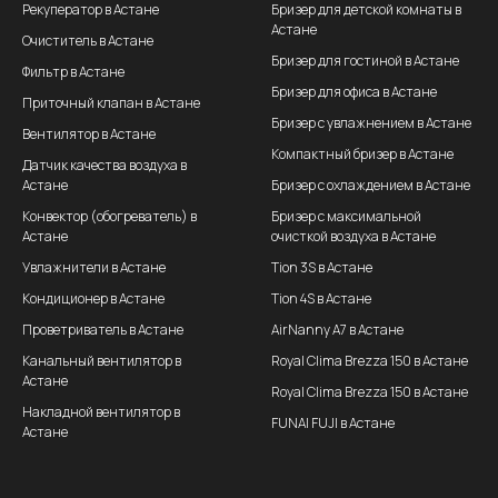
Рекуператор в Астане
Бризер для детской комнаты в
Астане
Очиститель в Астане
Бризер для гостиной в Астане
Фильтр в Астане
Бризер для офиса в Астане
Приточный клапан в Астане
Бризер с увлажнением в Астане
Вентилятор в Астане
Компактный бризер в Астане
Датчик качества воздуха в
Астане
Бризер с охлаждением в Астане
Конвектор (обогреватель) в
Бризер с максимальной
Астане
очисткой воздуха в Астане
Увлажнители в Астане
Tion 3S в Астане
Кондиционер в Астане
Tion 4S в Астане
Проветриватель в Астане
AirNanny A7 в Астане
Канальный вентилятор в
Royal Clima Brezza 150 в Астане
Астане
Royal Clima Brezza 150 в Астане
Накладной вентилятор в
FUNAI FUJI в Астане
Астане