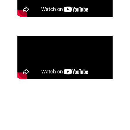
для обеспечения
чистого воздуха
Монтаж
Профессиональная установка
за 1 час без грязи и сложного
ремонта. Гарантируем аккуратную
работу и надежное крепление
устройства.
Обслуживание и
диагностика