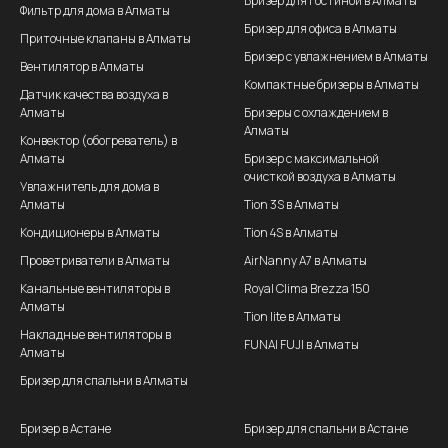
Бризер для гостиной в Алматы
Фильтр для дома в Алматы
Бризер для офиса в Алматы
Приточные клапаны в Алматы
Бризер с увлажнением в Алматы
Вентилятор в Алматы
Компактные бризеры в Алматы
Датчик качества воздуха в
Алматы
Бризеры с охлаждением в
Алматы
Конвектор (обогреватель) в
Алматы
Бризер с максимальной
очисткой воздуха в Алматы
Увлажнитель для дома в
Алматы
Tion 3S в Алматы
Кондиционеры в Алматы
Tion 4S в Алматы
Проветриватели в Алматы
AirNanny A7 в Алматы
Канальные вентиляторы в
Royal Clima Brezza 150
Алматы
Tion lite в Алматы
Накладные вентиляторы в
FUNAI FUJI в Алматы
Алматы
Бризер для спальни в Алматы
Бризер в Астане
Бризер для спальни в Астане