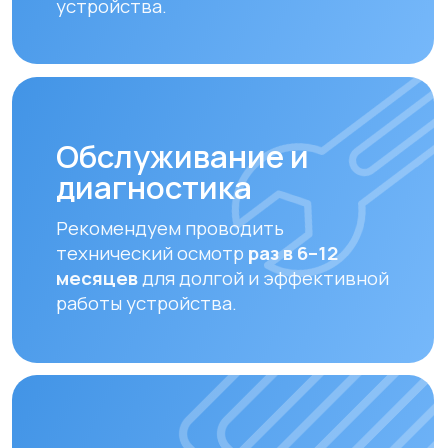
Оплата и доставка
Мы предлагаем удобные способы оплаты
и быструю доставку для наших клиентов
в Алматы и по всему Казахстану
Оплата
Доставка осуществляется после
полной предоплаты заказа.
Вы можете оплатить заказ
следующими способами:
• Безналичный расчет
• Банковской картой
• Через системы Kaspi QR, Kaspi Red
• Оформление рассрочки через
банки-партнеры (Kaspi Bank, Home