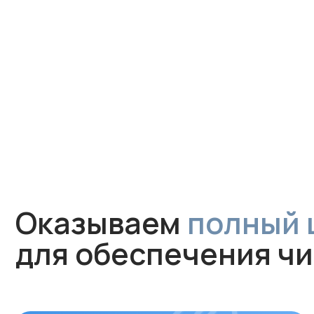
Оказываем
полный цик
для обеспечения чист
Монтаж
Профессиональная установка
за 1 час без грязи и сложного
ремонта. Гарантируем аккуратную
работу и надежное крепление
устройства.