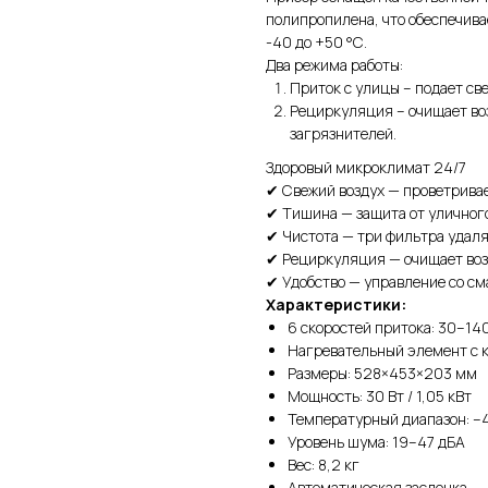
полипропилена, что обеспечива
-40 до +50 °С.
Два режима работы:
Приток с улицы – подает св
Рециркуляция – очищает во
загрязнителей.
Здоровый микроклимат 24/7
✔ Свежий воздух — проветривае
✔ Тишина — защита от уличног
✔ Чистота — три фильтра удаля
✔ Рециркуляция — очищает воз
✔ Удобство — управление со см
Характеристики:
6 скоростей притока: 30–140
Нагревательный элемент с 
Размеры: 528×453×203 мм
Мощность: 30 Вт / 1,05 кВт
Температурный диапазон: –
Уровень шума: 19–47 дБА
Вес: 8,2 кг
Автоматическая заслонка