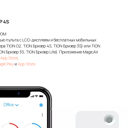
Р 4S
РОМ
ью пульта с LCD-дисплеем и бесплатных мобильных
ра TION O2, TION Бризер 4S, TION Бризер 3S) или TION
ON Бризер 3S, TION Бризер Lite). Приложение MagicAir
и
App Store
;
gle Play
и
App Store
.