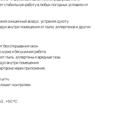
ет стабильную работу в любых погодных условиях от
ежий очищенный воздух, устраняя духоту.
здух внутри помещения от пыли, аллергенов и других
т без открывания окон.
о шума и бесшумная работа.
ют пыль, аллергены и вредные газы.
дух внутри помещения.
артфона через приложение.
 м³/ч
климат-контролем
40…+50 °С