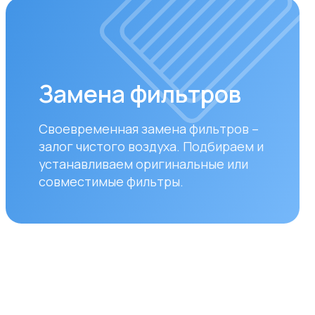
ставка
уществляем бесплатную
вку по городам Алматы
ана. Доставка осуществляется
ром в рабочие дни
дельник — пятница). Срок