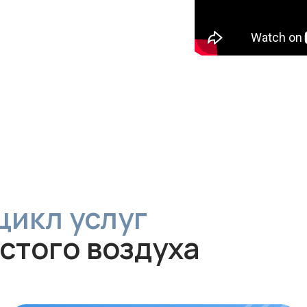
л услуг
ого воздуха
Обслуживание и
диагностика
За
Рекомендуем проводить
Своев
технический осмотр
раз в 6–12
залог
месяцев
для долгой и эффективной
устан
работы устройства.
совме