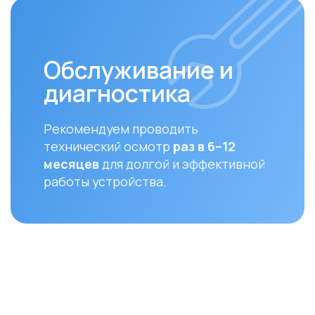
ую доставку
ану
Оплата
До
Доставка осуществляется после
Мы ос
полной предоплаты заказа.
доста
и Аст
Вы можете оплатить заказ
курье
следующими способами:
(поне