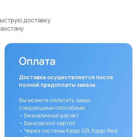
• Безналичный расчет
доста
• Банковской картой
часов
• Через системы Kaspi QR, Kaspi Red
• Оформление рассрочки через
Для з
банки-партнеры (Kaspi Bank, Home
Респу
Credit Bank, Евразийский Банк, Jusan
доста
Bank, Forte Bank, Freedom Finance
до ук
Bank, Halyk Bank) на срок до 24
доста
месяцев
и сост
Вы мо
заказ 
152/1 
УЗНАТЬ ПОДРОБНЕЕ
Остались вопро