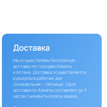
вки по Алматы составляет до 3
 с момента оплаты заказа.
аказов в другие города
блики Казахстан стоимость
вки составляет 10 000 тенге
азанного адреса. Сроки
вки зависят от региона
авляют от 1 до 8 рабочих дней.
жете самостоятельно забрать
по адресу: Алматы, мкр. Кайрат
к5
сы?