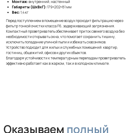
Монтаж:
внутренний, настенный
Габариты (ШхВхГ):
179×202×81 мм
Вес:
1,4 кг
Перед поступлением в помещение воздух проходит фильтрацию через
фильтр тонкой очистки класса F6, задерживающий загрязнения.
Компактный проветриватель обеспечивает приток свежего воздуха без
необходимости открывать окна, что помогает сохранить тишину,
исключить попадание уличной пыли и избежать сквозняков.
Устройство подходит для жилых и служебных помещений: квартир,
Оказываем
полный
гостиниц, общежитий, офисов и других объектов.
цикл услуг
Благодаря устойчивости к температурным перепадам проветриватель
эффективно работает как в жарком, так и в холодном климате.
для обеспечения
чистого воздуха
Монтаж
Профессиональная установка
за 1 час без грязи и сложного