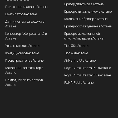
Бризер для офиса в Астане
Приточный клапан в Астане
Бризер с увлажнением в Астане
Вентилятор в Астане
Компактный бризер в Астане
Датчик качества воздуха в
Астане
Бризер с охлаждением в Астане
Конвектор (обогреватель) в
Бризер с максимальной
Астане
очисткой воздуха в Астане
Увлажнители в Астане
Tion 3S в Астане
Кондиционер в Астане
Tion 4S в Астане
Проветриватель в Астане
AirNanny A7 в Астане
Канальный вентилятор в
Royal Clima Brezza 150 в Астане
Астане
Royal Clima Brezza 150 в Астане
Накладной вентилятор в
FUNAI FUJI в Астане
Астане