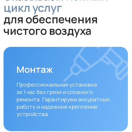
ремонта. Гарантируем аккуратную
работу и надежное крепление
устройства.
Обслуживание и
диагностика
Рекомендуем проводить
технический осмотр
раз в 6–12
месяцев
для долгой и эффективной
работы устройства.
Замена фильтров