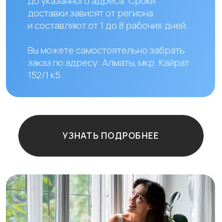
Казахстан, г.Алматы,
мкр. Кайрат 152/1, оф.12
Остались
вопросы?
+7