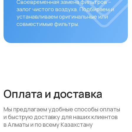
Доставка осуществляется после
полной предоплаты заказа.
Вы можете оплатить заказ
следующими способами:
• Безналичный расчет
• Банковской картой
• Через системы Kaspi QR, Kaspi Red
• Оформление рассрочки через
банки-партнеры (Kaspi Bank, Home
Credit Bank, Евразийский Банк, Jusan
Bank, Forte Bank, Freedom Finance
Bank, Halyk Bank) на срок до 24
месяцев
Доставка
Мы осуществляем бесплатную
доставку по городам Алматы