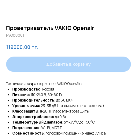
Проветриватель VAKIO Openair
PVO00001
119000,00
тг.
Добавить в корзину
Технические характеристики VAKIO OpenAir:
Производство:
Россия
Питание:
110-240 В, 50-60 Гц
Производительность:
до 60 м³/ч
Уровень шума:
23–35 дБ (в зависимости от режима)
Класс защиты:
IP20, II класс электрозащиты
Энергопотребление:
до 9 Вт
Температурный диапазон:
от -35°C до +50°C
Подключение:
Wi-Fi, MQTT
Совместимость:
голосовой помощник Яндекс.Алиса