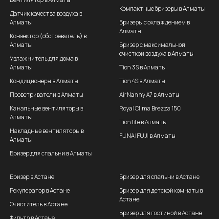
Компактные бризеры в Алматы
Датчик качества воздуха в
Алматы
Бризеры с охлаждением в
Алматы
Конвектор (обогреватель) в
Алматы
Бризер с максимальной
очисткой воздуха в Алматы
Увлажнитель для дома в
Алматы
Tion 3S в Алматы
Кондиционеры в Алматы
Tion 4S в Алматы
Проветриватели в Алматы
AirNanny A7 в Алматы
Канальные вентиляторы в
Royal Clima Brezza 150
Алматы
Tion lite в Алматы
Накладные вентиляторы в
FUNAI FUJI в Алматы
Алматы
Бризер для спальни в Алматы
Бризер в Астане
Бризер для спальни в Астане
Рекуператор в Астане
Бризер для детской комнаты в
Астане
Очиститель в Астане
Бризер для гостиной в Астане
Фильтр в Астане