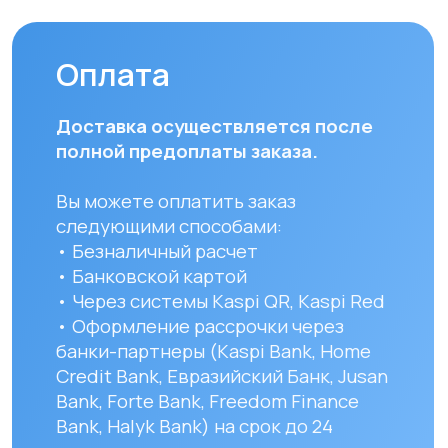
и Астана. Доставка осуществляется
курьером в рабочие дни
(понедельник — пятница). Срок
доставки по Алматы составляет до 3
часов с момента оплаты заказа.
Для заказов в другие города
Республики Казахстан стоимость
доставки составляет 10 000 тенге
до указанного адреса. Сроки
доставки зависят от региона
и составляют от 1 до 8 рабочих дней.
Вы можете самостоятельно забрать
заказ по адресу: Алматы, мкр. Кайрат
152/1 к5
УЗНАТЬ ПОДРОБНЕЕ