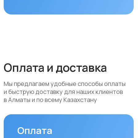
Вы можете оплатить заказ
следующими способами:
• Безналичный расчет
• Банковской картой
• Через системы Kaspi QR, Kaspi Red
• Оформление рассрочки через
банки-партнеры (Kaspi Bank, Home
Credit Bank, Евразийский Банк, Jusan
Bank, Forte Bank, Freedom Finance
Bank, Halyk Bank) на срок до 24
месяцев
Доставка
Мы осуществляем бесплатную
доставку по городам Алматы
и Астана. Доставка осуществляется
курьером в рабочие дни
(понедельник — пятница). Срок
доставки по Алматы составляет до 3