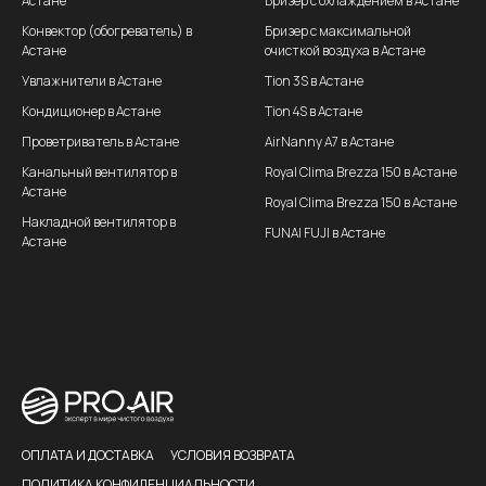
Астане
Бризер с охлаждением в Астане
Конвектор (обогреватель) в
Бризер с максимальной
Астане
очисткой воздуха в Астане
Увлажнители в Астане
Tion 3S в Астане
Кондиционер в Астане
Tion 4S в Астане
Проветриватель в Астане
AirNanny A7 в Астане
Канальный вентилятор в
Royal Clima Brezza 150 в Астане
Астане
Royal Clima Brezza 150 в Астане
Накладной вентилятор в
FUNAI FUJI в Астане
Астане
ОПЛАТА И ДОСТАВКА
УСЛОВИЯ ВОЗВРАТА
ПОЛИТИКА КОНФИДЕНЦИАЛЬНОСТИ