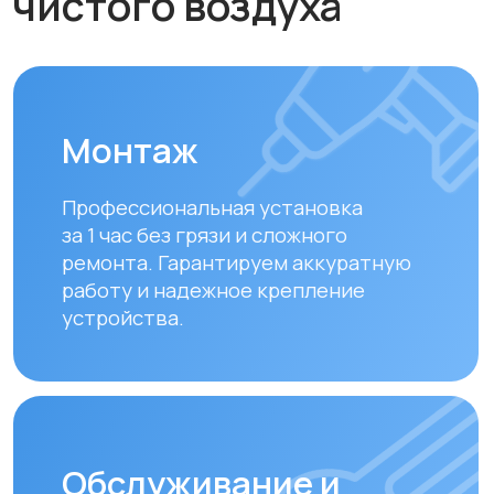
Обслуживание и
диагностика
Рекомендуем проводить
технический осмотр
раз в 6–12
месяцев
для долгой и эффективной
работы устройства.
Замена фильтров
Своевременная замена фильтров –
залог чистого воздуха. Подбираем и
устанавливаем оригинальные или
совместимые фильтры.