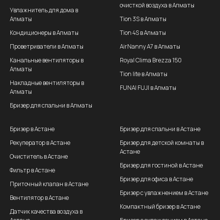
очисткой воздуха в Алматы
Увлажнитель для дома в
Алматы
Tion 3S в Алматы
Кондиционеры в Алматы
Tion 4S в Алматы
Проветриватели в Алматы
AirNanny A7 в Алматы
Канальные вентиляторы в
Royal Clima Brezza 150
Алматы
Tion lite в Алматы
Накладные вентиляторы в
FUNAI FUJI в Алматы
Алматы
Бризер для спальни в Алматы
Бризер в Астане
Бризер для спальни в Астане
Рекуператор в Астане
Бризер для детской комнаты в
Астане
Очиститель в Астане
Бризер для гостиной в Астане
Фильтр в Астане
Бризер для офиса в Астане
Приточный клапан в Астане
Бризер с увлажнением в Астане
Вентилятор в Астане
Компактный бризер в Астане
Датчик качества воздуха в