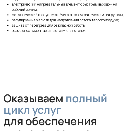
электрический нагревательный элемент с быстрым выходом на
рабочий режим;
металлический корпус с устойчивостью к механическим нагрузкам;
регулируемые жалюзи для направления потока теплого воздуха;
Оказываем
полный
защита от перегрева для безопасной работы;
возможность монтажа на стену или потолок.
цикл услуг
для обеспечения
чистого воздуха
Монтаж
Профессиональная установка
за 1 час без грязи и сложного
ремонта. Гарантируем аккуратную
работу и надежное крепление
устройства.