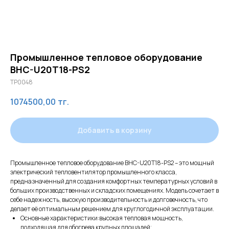
Промышленное тепловое оборудование
BHC-U20T18-PS2
TP0048
1074500,00
тг.
Добавить в корзину
Промышленное тепловое оборудование BHC-U20T18-PS2 – это мощный
электрический тепловентилятор промышленного класса,
предназначенный для создания комфортных температурных условий в
больших производственных и складских помещениях. Модель сочетает в
себе надежность, высокую производительность и долговечность, что
делает её оптимальным решением для круглогодичной эксплуатации.
Основные характеристики:высокая тепловая мощность,
подходящая для обогрева крупных площадей;