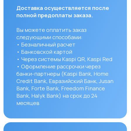
часов с момента оплаты заказа.
Для заказов в другие города
Республики Казахстан стоимость
доставки составляет 10 000 тенге
до указанного адреса. Сроки
доставки зависят от региона
и составляют от 1 до 8 рабочих дней.
Вы можете самостоятельно забрать
заказ по адресу: Алматы, мкр. Кайрат
152/1 к5
УЗНАТЬ ПОДРОБНЕЕ