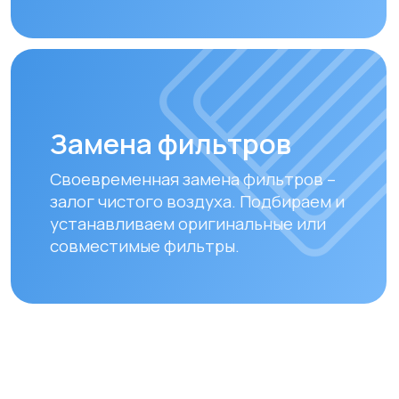
Оплата и доставка
Мы предлагаем удобные способы оплаты
и быструю доставку для наших клиентов
в Алматы и по всему Казахстану
Оплата
Доставка осуществляется после
полной предоплаты заказа.
Вы можете оплатить заказ
следующими способами:
• Безналичный расчет
• Банковской картой
• Через системы Kaspi QR, Kaspi Red
• Оформление рассрочки через
банки-партнеры (Kaspi Bank, Home