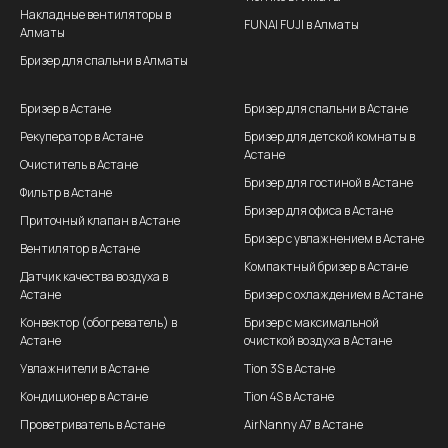
Накладные вентиляторы в
FUNAI FUJI в Алматы
Алматы
Бризер для спальни в Алматы
Бризер в Астане
Бризер для спальни в Астане
Рекуператор в Астане
Бризер для детской комнаты в
Астане
Очиститель в Астане
Бризер для гостиной в Астане
Фильтр в Астане
Бризер для офиса в Астане
Приточный клапан в Астане
Бризер с увлажнением в Астане
Вентилятор в Астане
Компактный бризер в Астане
Датчик качества воздуха в
Астане
Бризер с охлаждением в Астане
Конвектор (обогреватель) в
Бризер с максимальной
Астане
очисткой воздуха в Астане
Увлажнители в Астане
Tion 3S в Астане
Кондиционер в Астане
Tion 4S в Астане
Проветриватель в Астане
AirNanny A7 в Астане