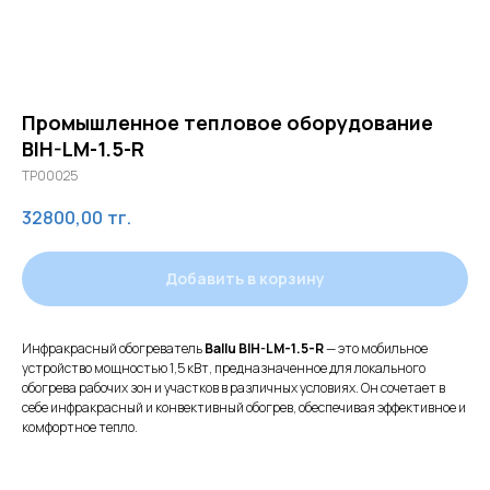
Промышленное тепловое оборудование
BIH-LM-1.5-R
TP00025
32800,00
тг.
Добавить в корзину
Инфракрасный обогреватель
Ballu BIH-LM-1.5-R
— это мобильное
устройство мощностью 1,5 кВт, предназначенное для локального
обогрева рабочих зон и участков в различных условиях. Он сочетает в
себе инфракрасный и конвективный обогрев, обеспечивая эффективное и
комфортное тепло.
Оказываем
полный