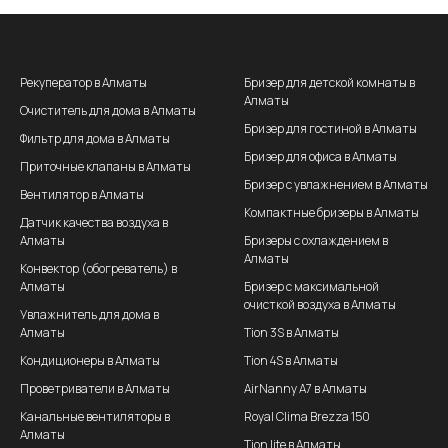
Рекуператор в Алматы
Бризер для детской комнаты в
Алматы
Очиститель для дома в Алматы
Бризер для гостиной в Алматы
Фильтр для дома в Алматы
Бризер для офиса в Алматы
Приточные клапаны в Алматы
Бризер с увлажнением в Алматы
Вентилятор в Алматы
Компактные бризеры в Алматы
Датчик качества воздуха в
Алматы
Бризеры с охлаждением в
Алматы
Конвектор (обогреватель) в
Алматы
Бризер с максимальной
очисткой воздуха в Алматы
Увлажнитель для дома в
Алматы
Tion 3S в Алматы
Кондиционеры в Алматы
Tion 4S в Алматы
Проветриватели в Алматы
AirNanny A7 в Алматы
Канальные вентиляторы в
Royal Clima Brezza 150
Алматы
Tion lite в Алматы