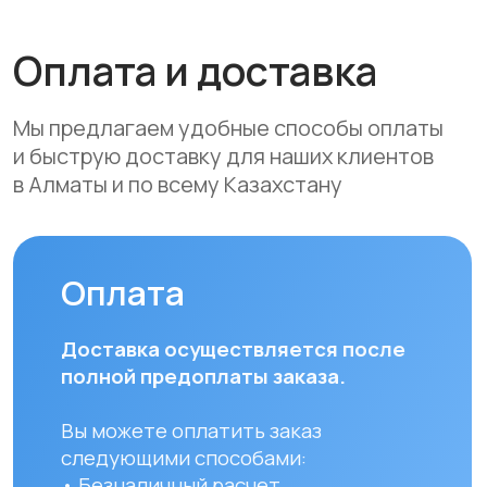
Credit Bank, Евразийский Банк, Jusan
Bank, Forte Bank, Freedom Finance
Bank, Halyk Bank) на срок до 24
месяцев
Доставка
Мы осуществляем бесплатную
доставку по городам Алматы
и Астана. Доставка осуществляется
курьером в рабочие дни
(понедельник — пятница). Срок
доставки по Алматы составляет до 3
часов с момента оплаты заказа.
Для заказов в другие города
Республики Казахстан стоимость
доставки составляет 10 000 тенге
до указанного адреса. Сроки