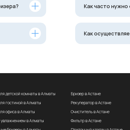
ризера?
Как часто нужно
Как осуществляе
для детской комнаты в Алматы
Бризер в Астане
для гостиной в Алматы
Рекуператор в Астане
для офиса в Алматы
Очиститель в Астане
с увлажнением в Алматы
Фильтр в Астане
ные бризеры в Алматы
Приточный клапан в Астане