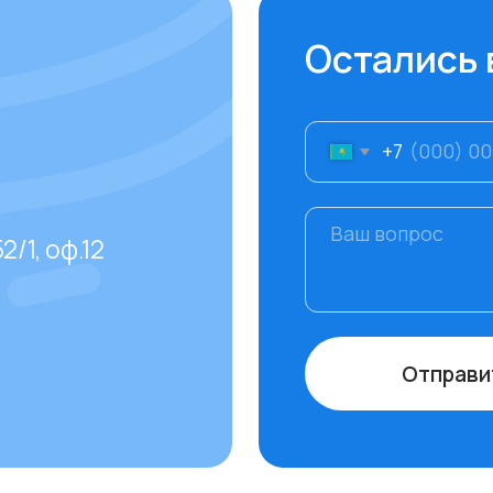
Отправить
даваемые
тов