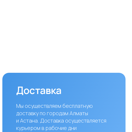
ставка
уществляем бесплатную
вку по городам Алматы
ана. Доставка осуществляется
ром в рабочие дни
дельник — пятница). Срок
вки по Алматы составляет до 3
 с момента оплаты заказа.
аказов в другие города
блики Казахстан стоимость
вки составляет 10 000 тенге
азанного адреса. Сроки
вки зависят от региона