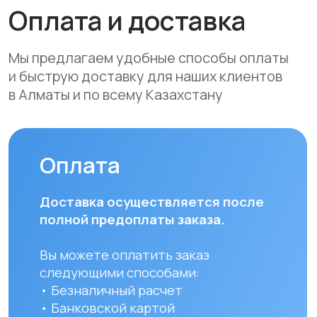
Bank, Forte Bank, Freedom Finance
Bank, Halyk Bank) на срок до 24
месяцев
Доставка
Мы осуществляем бесплатную
доставку по городам Алматы
и Астана. Доставка осуществляется
курьером в рабочие дни
(понедельник — пятница). Срок
доставки по Алматы составляет до 3
часов с момента оплаты заказа.
Для заказов в другие города
Республики Казахстан стоимость
доставки составляет 10 000 тенге
до указанного адреса. Сроки
доставки зависят от региона