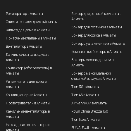
Рекуператор в Алматы
Бризер для детской комнаты в
Алматы
Очиститель для дома в Алматы
Бризер для гостиной в Алматы
Фильтр для дома в Алматы
Бризер для офиса в Алматы
Приточные клапаны в Алматы
Бризер с увлажнением в Алматы
Вентилятор в Алматы
Компактные бризеры в Алматы
Датчик качества воздуха в
Алматы
Бризеры с охлаждением в
Алматы
Конвектор (обогреватель) в
Алматы
Бризер с максимальной
очисткой воздуха в Алматы
Увлажнитель для дома в
Алматы
Tion 3S в Алматы
Кондиционеры в Алматы
Tion 4S в Алматы
Проветриватели в Алматы
AirNanny A7 в Алматы
Канальные вентиляторы в
Royal Clima Brezza 150
Алматы
Tion lite в Алматы
Накладные вентиляторы в
FUNAI FUJI в Алматы
Алматы