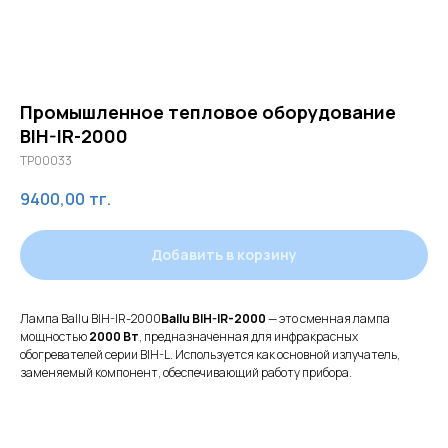
Промышленное тепловое оборудование
BIH-IR-2000
TP00033
9400,00
тг.
Добавить в корзину
Лампа Ballu BIH-IR-2000
Ballu BIH-IR-2000
— это сменная лампа
мощностью
2000 Вт
, предназначенная для инфракрасных
обогревателей серии BIH-L. Используется как основной излучатель,
заменяемый компонент, обеспечивающий работу прибора.
Оказываем
полный
цикл услуг