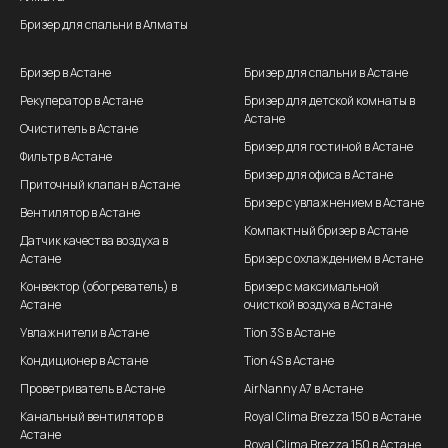
Бризер для спальни в Алматы
Бризер в Астане
Бризер для спальни в Астане
Рекуператор в Астане
Бризер для детской комнаты в
Астане
Очиститель в Астане
Бризер для гостиной в Астане
Фильтр в Астане
Бризер для офиса в Астане
Приточный клапан в Астане
Бризер с увлажнением в Астане
Вентилятор в Астане
Компактный бризер в Астане
Датчик качества воздуха в
Астане
Бризер с охлаждением в Астане
Конвектор (обогреватель) в
Бризер с максимальной
Астане
очисткой воздуха в Астане
Увлажнители в Астане
Tion 3S в Астане
Кондиционер в Астане
Tion 4S в Астане
Проветриватель в Астане
AirNanny A7 в Астане
Канальный вентилятор в
Royal Clima Brezza 150 в Астане
Астане
Royal Clima Brezza 150 в Астане