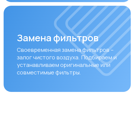
Оплата и доставка
Мы предлагаем удобные способы оплаты
и быструю доставку для наших клиентов
в Алматы и по всему Казахстану
Оплата
Доставка осуществляется после
полной предоплаты заказа.
Вы можете оплатить заказ
следующими способами:
• Безналичный расчет
• Банковской картой
• Через системы Kaspi QR, Kaspi Red
• Оформление рассрочки через
банки-партнеры (Kaspi Bank, Home
Credit Bank, Евразийский Банк, Jusan