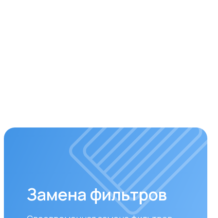
мена фильтров
ременная замена фильтров –
 чистого воздуха. Подбираем и
авливаем оригинальные или
стимые фильтры.