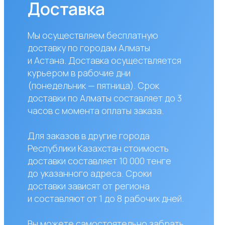
 с момента оплаты заказа.
аказов в другие города
блики Казахстан стоимость
вки составляет 10 000 тенге
азанного адреса. Сроки
вки зависят от региона
авляют от 1 до 8 рабочих дней.
жете самостоятельно забрать
по адресу: Алматы, мкр. Кайрат
к5
сы?