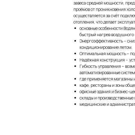
завеса средней мощности, пре
проёмов от проникновения холод
осуществляется за счёт подклю
отопления, что делает эксплуа
основные особенности:Водя
быстрый нагрев воздушного 
Энергоэффективность – сниж
кондиционирование летом.
Оптимальная мощность – по
Надёжная конструкция – уст
Гибкость управления – возм
автоматизированные систем
где применяется:магазины и
кафе, рестораны и зоны обще
офисные здания и бизнес-це
склады и производственные
медицинские и администрат