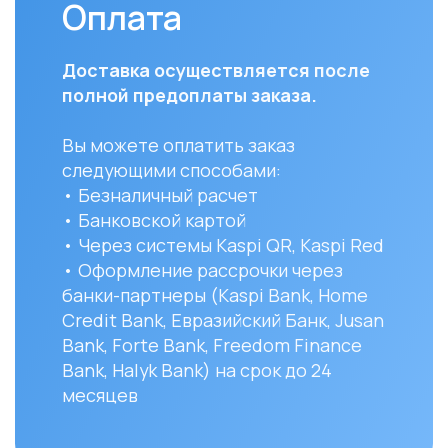
• Банковской картой
часов
• Через системы Kaspi QR, Kaspi Red
• Оформление рассрочки через
Для з
банки-партнеры (Kaspi Bank, Home
Респу
Credit Bank, Евразийский Банк, Jusan
доста
Bank, Forte Bank, Freedom Finance
до ук
Bank, Halyk Bank) на срок до 24
доста
месяцев
и сост
Вы мо
заказ 
152/1 
УЗНАТЬ ПОДРОБНЕЕ
Остались вопро