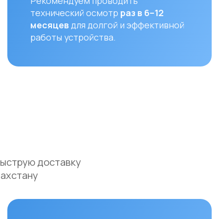
ую доставку
ану
Оплата
До
Доставка осуществляется после
Мы ос
полной предоплаты заказа.
доста
и Аст
Вы можете оплатить заказ
курье
следующими способами:
(поне
• Безналичный расчет
доста