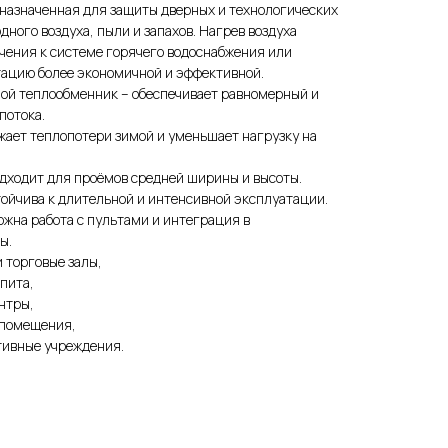
дназначенная для защиты дверных и технологических
ного воздуха, пыли и запахов. Нагрев воздуха
чения к системе горячего водоснабжения или
тацию более экономичной и эффективной.
ной теплообменник – обеспечивает равномерный и
потока.
ает теплопотери зимой и уменьшает нагрузку на
дходит для проёмов средней ширины и высоты.
ойчива к длительной и интенсивной эксплуатации.
ожна работа с пультами и интеграция в
ы.
 торговые залы,
пита,
нтры,
 помещения,
ивные учреждения.