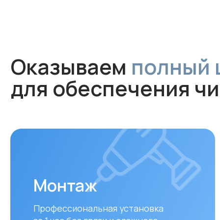
Оказываем
полный цик
для обеспечения чист
Монтаж
Профессиональная установка
за 1 час без грязи и сложного
ремонта. Гарантируем аккуратную
работу и надежное крепление
устройства.