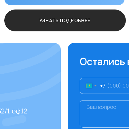
+7
ф.12
Отправить
даваемые
тов