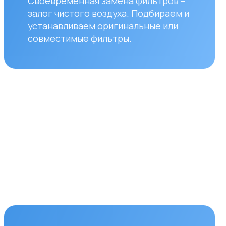
ставка
уществляем бесплатную
вку по городам Алматы
ана. Доставка осуществляется
ром в рабочие дни
дельник — пятница). Срок
вки по Алматы составляет до 3