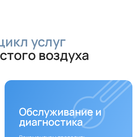
л услуг
ого воздуха
Обслуживание и
диагностика
За
Рекомендуем проводить
Своев
технический осмотр
раз в 6–12
залог
месяцев
для долгой и эффективной
устан
работы устройства.
совме