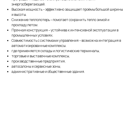
энергосберегающей.
Высокая мощность – эффективно защищает проёмы большой ширины
и высоты.
Снижение теплопотерь – помогает сохранить тепло зимой и
прохладу летом.
Прочная конструкция – устойчива к интенсивной эксплуатации в
промышленных условиях.
Совместимость с системами управления – возможна интеграция в
автоматизированные комплексы.
где применяется:склады и логистические терминалы,
торговые и выставочные комплексы,
Оказываем
полный
производственные предприятия,
цикл услуг
автосалоны и сервисные зоны,
административные и общественные здания.
для обеспечения
чистого воздуха
Монтаж