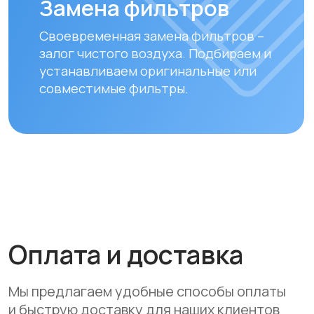
Оплата
Доставка осуществляется после
полной предоплаты заказа.
Вы можете оплатить заказ
следующими способами:
• Безналичный расчет
• Банковской картой
• Через системы Kaspi QR, Kaspi Red
• Оформление рассрочки через
банки-партнеры (Kaspi Bank, Home
Credit Bank, Евразийский Банк, Jusan
Bank, Forte Bank, Freedom Finance
Bank, Halyk Bank) на срок до 24
месяцев
Доставка