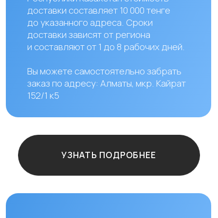
+ 7 706 407 30 81
Казахстан, г.Алматы,
мкр. Кайрат 152/1, оф.12
Остались
вопросы?
+7