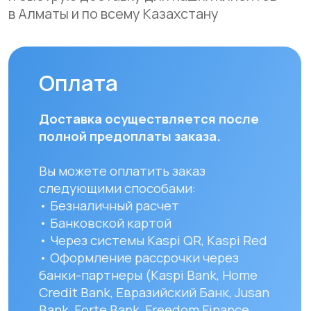
Мы осуществляем бесплатную
доставку по городам Алматы
и Астана. Доставка осуществляется
курьером в рабочие дни
(понедельник — пятница). Срок
доставки по Алматы составляет до 3
часов с момента оплаты заказа.
Для заказов в другие города
Республики Казахстан стоимость
доставки составляет 10 000 тенге
до указанного адреса. Сроки
доставки зависят от региона
и составляют от 1 до 8 рабочих дней.
Вы можете самостоятельно забрать
заказ по адресу: Алматы, мкр. Кайрат
152/1 к5