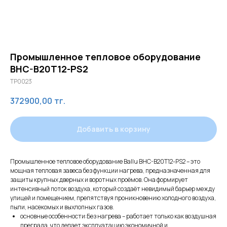
Промышленное тепловое оборудование
BHC-B20T12-PS2
TP0023
372900,00
тг.
Добавить в корзину
Промышленное тепловое оборудование Ballu BHC-B20T12-PS2 – это
мощная тепловая завеса без функции нагрева, предназначенная для
защиты крупных дверных и воротных проёмов. Она формирует
интенсивный поток воздуха, который создаёт невидимый барьер между
улицей и помещением, препятствуя проникновению холодного воздуха,
пыли, насекомых и выхлопных газов.
основные особенности:Без нагрева – работает только как воздушная
преграда, что делает эксплуатацию экономичной и