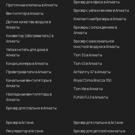
Бризер для офиса в Алматы
Приточные клапаны в Алматы
Бризер с увлажнением в Алматы
Вентилятор в Алматы
Компактные бризеры в Алматы
Датчик качества воздуха в
Алматы
Бризеры с охлаждением в
Алматы
Конвектор (обогреватель) в
Алматы
Бризер с максимальной
очисткой воздуха в Алматы
Увлажнитель для дома в
Алматы
Tion 3S в Алматы
Кондиционеры в Алматы
Tion 4S в Алматы
Проветриватели в Алматы
AirNanny A7 в Алматы
Канальные вентиляторы в
Royal Clima Brezza 150
Алматы
Tion lite в Алматы
Накладные вентиляторы в
FUNAI FUJI в Алматы
Алматы
Бризер для спальни в Алматы
Бризер в Астане
Бризер для спальни в Астане
Рекуператор в Астане
Бризер для детской комнаты в