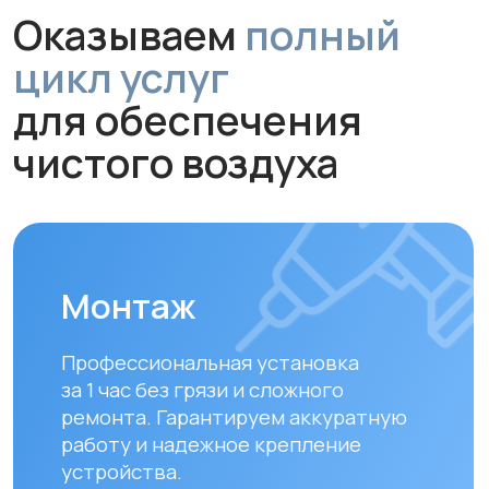
Профессиональная установка
за 1 час без грязи и сложного
ремонта. Гарантируем аккуратную
работу и надежное крепление
устройства.
Обслуживание и
диагностика
Рекомендуем проводить
технический осмотр
раз в 6–12
месяцев
для долгой и эффективной
работы устройства.