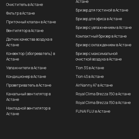
Астане
Очиститель в Астане
Бризер для гостиной в Астане
Фильтр в Астане
Бризер для офиса в Астане
Приточный клапан в Астане
Бризер с увлажнением в Астане
Вентилятор в Астане
Компактный бризер в Астане
Датчик качества воздуха в
Астане
Бризер с охлаждением в Астане
Конвектор (обогреватель) в
Бризер с максимальной
Астане
очисткой воздуха в Астане
Увлажнители в Астане
Tion 3S в Астане
Кондиционер в Астане
Tion 4S в Астане
Проветриватель в Астане
AirNanny A7 в Астане
Канальный вентилятор в
Royal Clima Brezza 150 в Астане
Астане
Royal Clima Brezza 150 в Астане
Накладной вентилятор в
FUNAI FUJI в Астане
Астане