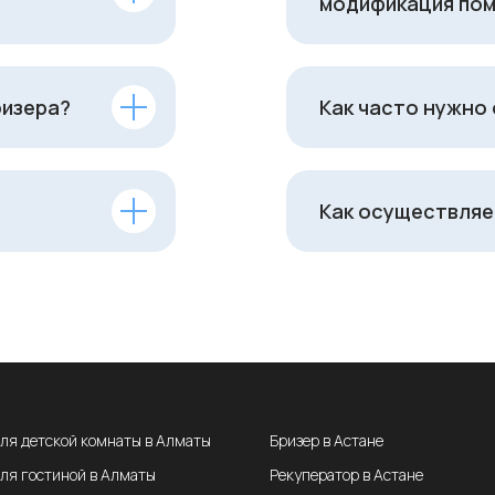
модификация пом
ризера?
Как часто нужно
Как осуществляе
для детской комнаты в Алматы
Бризер в Астане
для гостиной в Алматы
Рекуператор в Астане