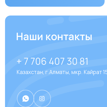
Казахстан, г.Алматы, мкр. Кайрат 152/1, о
Отвечаем на
часто за
вопросы
наших клиен