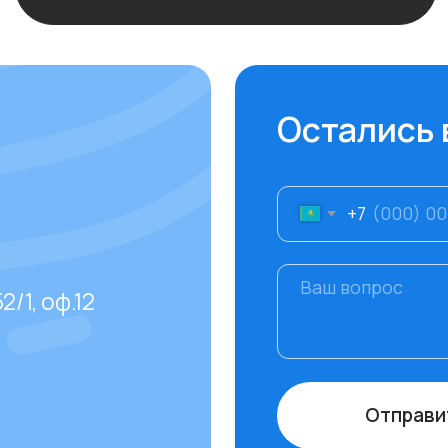
ф.12
Отправить
даваемые
тов