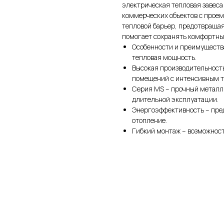
электрическая тепловая завеса
коммерческих объектов с прое
тепловой барьер, предотвращая
помогает сохранять комфортны
Особенности и преимущества
тепловая мощность.
Высокая производительность
помещений с интенсивным 
Серия MS – прочный металл
длительной эксплуатации.
Энергоэффективность – пре
отопление.
Гибкий монтаж – возможност
л услуг
ого воздуха