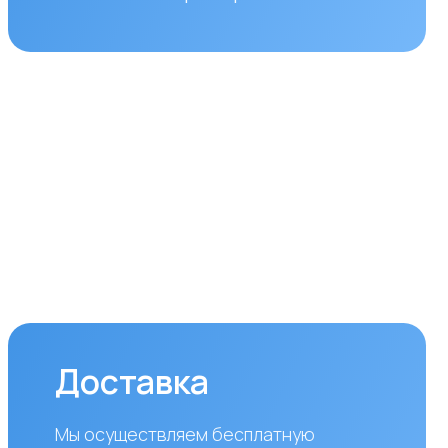
ставка
уществляем бесплатную
вку по городам Алматы
ана. Доставка осуществляется
ром в рабочие дни
дельник — пятница). Срок
вки по Алматы составляет до 3
 с момента оплаты заказа.
аказов в другие города
блики Казахстан стоимость