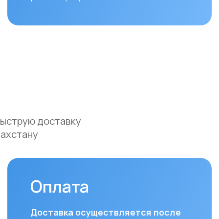
ую доставку
ану
Оплата
До
Доставка осуществляется после
Мы ос
полной предоплаты заказа.
доста
и Аст
Вы можете оплатить заказ
курье
следующими способами:
(поне
• Безналичный расчет
доста
• Банковской картой
часов
• Через системы Kaspi QR, Kaspi Red
• Оформление рассрочки через
Для з
банки-партнеры (Kaspi Bank, Home
Респу