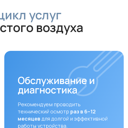
Обслуживание и
диагностика
За
Рекомендуем проводить
Своев
технический осмотр
раз в 6–12
залог
месяцев
для долгой и эффективной
устан
работы устройства.
совме