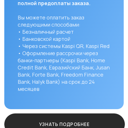
Credit Bank, Евразийский Банк, Jusan
доста
Bank, Forte Bank, Freedom Finance
до ук
Bank, Halyk Bank) на срок до 24
доста
месяцев
и сост
Вы мо
заказ 
152/1 
УЗНАТЬ ПОДРОБНЕЕ
Остались вопро
+7