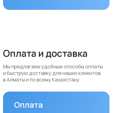
следующими способами:
• Безналичный расчет
• Банковской картой
• Через системы Kaspi QR, Kaspi Red
• Оформление рассрочки через
банки-партнеры (Kaspi Bank, Home
Credit Bank, Евразийский Банк, Jusan
Bank, Forte Bank, Freedom Finance
Bank, Halyk Bank) на срок до 24
месяцев
Доставка
Мы осуществляем бесплатную
доставку по городам Алматы
и Астана. Доставка осуществляется
курьером в рабочие дни
(понедельник — пятница). Срок
доставки по Алматы составляет до 3