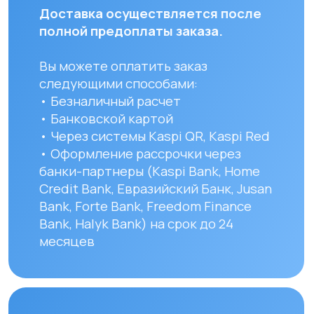
часов с момента оплаты заказа.
Для заказов в другие города
Республики Казахстан стоимость
доставки составляет 10 000 тенге
до указанного адреса. Сроки
доставки зависят от региона
и составляют от 1 до 8 рабочих дней.
Вы можете самостоятельно забрать
заказ по адресу: Алматы, мкр. Кайрат
152/1 к5
УЗНАТЬ ПОДРОБНЕЕ