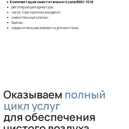
🔹
Комплектация сместительного узла BMU-10 M
:
регулирующая арматура;
насос (при наличии в модели);
смесительный клапан;
Оказываем
полный
байпас;
соединительные элементы для монтажа.
цикл услуг
для обеспечения
чистого воздуха
Монтаж
Профессиональная установка
за 1 час без грязи и сложного
ремонта. Гарантируем аккуратную
работу и надежное крепление
устройства.