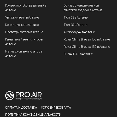
Конвектор (обогреватель) в
Бризер с максимальной
Астане
очисткой воздуха в Астане
Увлажнители в Астане
Tion 3S в Астане
Кондиционер в Астане
Tion 4S в Астане
Проветриватель в Астане
AirNanny A7 в Астане
Канальный вентилятор в
Royal Clima Brezza 150 в Астане
Астане
Royal Clima Brezza 150 в Астане
Накладной вентилятор в
FUNAI FUJI в Астане
Астане
ОПЛАТА И ДОСТАВКА
УСЛОВИЯ ВОЗВРАТА
ПОЛИТИКА КОНФИДЕНЦИАЛЬНОСТИ