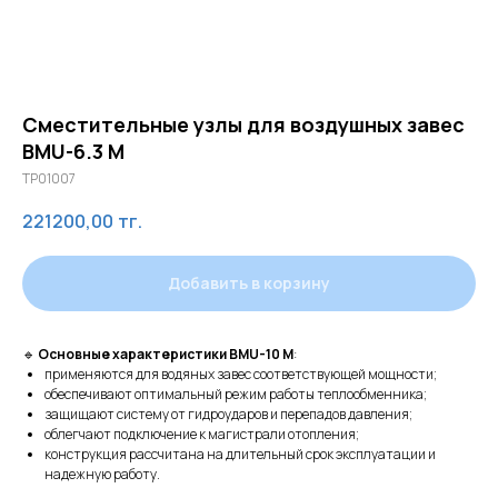
Сместительные узлы для воздушных завес
BMU-6.3 M
TP01007
221200,00
тг.
Добавить в корзину
🔹
Основные характеристики BMU-10 M
:
применяются для водяных завес соответствующей мощности;
обеспечивают оптимальный режим работы теплообменника;
защищают систему от гидроударов и перепадов давления;
облегчают подключение к магистрали отопления;
конструкция рассчитана на длительный срок эксплуатации и
надежную работу.