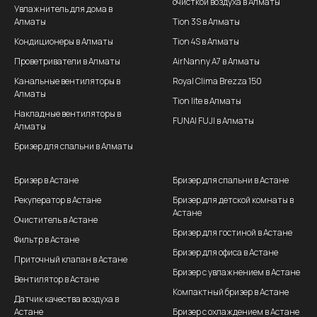
очисткой воздуха в Алматы
Увлажнитель для дома в
Алматы
Tion 3S в Алматы
Кондиционеры в Алматы
Tion 4S в Алматы
Проветриватели в Алматы
AirNanny A7 в Алматы
Канальные вентиляторы в
Royal Clima Brezza 150
Алматы
Tion lite в Алматы
Накладные вентиляторы в
FUNAI FUJI в Алматы
Алматы
Бризер для спальни в Алматы
Бризер в Астане
Бризер для спальни в Астане
Рекуператор в Астане
Бризер для детской комнаты в
Астане
Очиститель в Астане
Бризер для гостиной в Астане
Фильтр в Астане
Бризер для офиса в Астане
Приточный клапан в Астане
Бризер с увлажнением в Астане
Вентилятор в Астане
Компактный бризер в Астане
Датчик качества воздуха в
Астане
Бризер с охлаждением в Астане