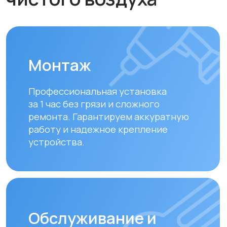
Обслуживание и
диагностика
Рекомендуем проводить
технический осмотр
раз в 6–12
месяцев
для долгой и эффективной
работы устройства.
Замена фильтров
Своевременная замена фильтров –
залог чистого воздуха. Подбираем и
устанавливаем оригинальные или
совместимые фильтры.