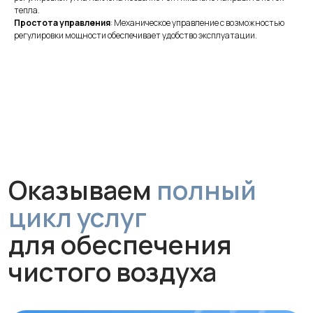
тепла.
Оказываем
полный
Простота управления
: Механическое управление с возможностью
регулировки мощности обеспечивает удобство эксплуатации.
цикл услуг
для обеспечения
чистого воздуха
Монтаж
Профессиональная установка
за 1 час без грязи и сложного
ремонта. Гарантируем аккуратную
работу и надежное крепление
устройства.