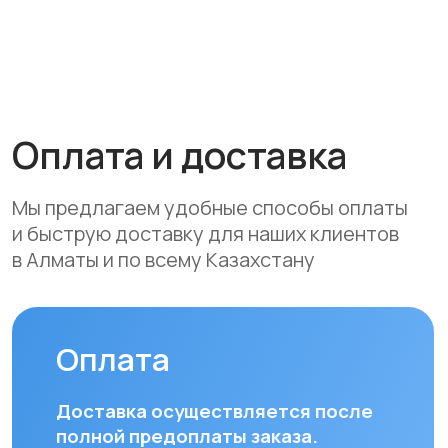
• Банковской картой
• Через системы Kaspi QR, Kaspi Red
• Оформление рассрочки через
банки-партнеры (Kaspi Bank, Home
Credit Bank, Евразийский Банк, Jusan
Bank, Forte Bank, Freedom Finance
Bank, Halyk Bank) на срок до 24
месяцев
Доставка
Мы осуществляем бесплатную
доставку по городам Алматы
и Астана. Доставка осуществляется
курьером в рабочие дни
(понедельник — пятница). Срок
доставки по Алматы составляет до 3
часов с момента оплаты заказа.