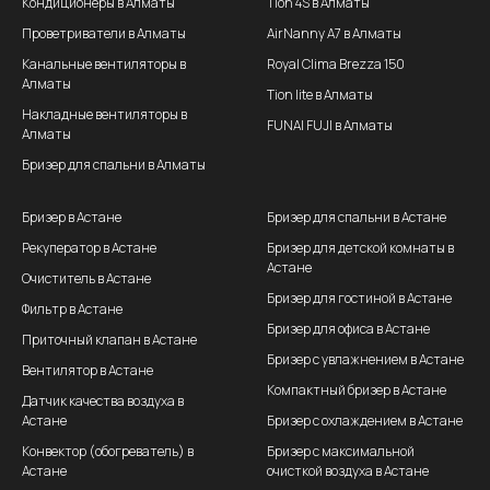
Кондиционеры в Алматы
Tion 4S в Алматы
Проветриватели в Алматы
AirNanny A7 в Алматы
Канальные вентиляторы в
Royal Clima Brezza 150
Алматы
Tion lite в Алматы
Накладные вентиляторы в
FUNAI FUJI в Алматы
Алматы
Бризер для спальни в Алматы
Бризер в Астане
Бризер для спальни в Астане
Рекуператор в Астане
Бризер для детской комнаты в
Астане
Очиститель в Астане
Бризер для гостиной в Астане
Фильтр в Астане
Бризер для офиса в Астане
Приточный клапан в Астане
Бризер с увлажнением в Астане
Вентилятор в Астане
Компактный бризер в Астане
Датчик качества воздуха в
Астане
Бризер с охлаждением в Астане
Конвектор (обогреватель) в
Бризер с максимальной
Астане
очисткой воздуха в Астане