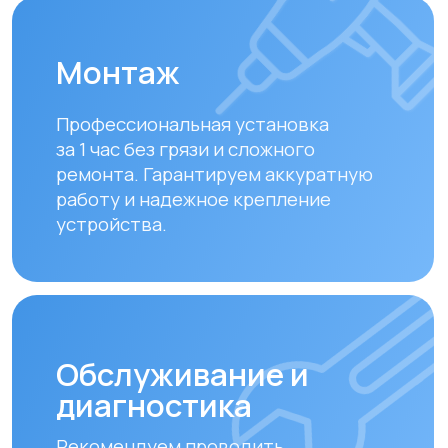
Обслуживание и
диагностика
Рекомендуем проводить
технический осмотр
раз в 6–12
месяцев
для долгой и эффективной
работы устройства.
Замена фильтров
Своевременная замена фильтров –
залог чистого воздуха. Подбираем и
устанавливаем оригинальные или
совместимые фильтры.