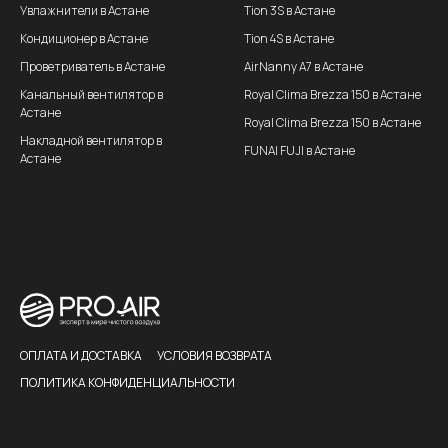
Увлажнители в Астане
Tion 3S в Астане
Кондиционер в Астане
Tion 4S в Астане
Проветриватель в Астане
AirNanny A7 в Астане
Канальный вентилятор в
Royal Clima Brezza 150 в Астане
Астане
Royal Clima Brezza 150 в Астане
Накладной вентилятор в
FUNAI FUJI в Астане
Астане
ОПЛАТА И ДОСТАВКА
УСЛОВИЯ ВОЗВРАТА
ПОЛИТИКА КОНФИДЕНЦИАЛЬНОСТИ