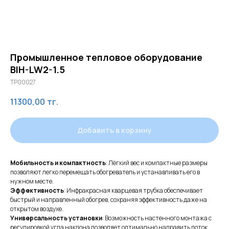
Промышленное тепловое оборудование
BIH-LW2-1.5
TP00027
11300,00
тг.
Добавить в корзину
Мобильность и компактность
: Лёгкий вес и компактные размеры
позволяют легко перемещать обогреватель и устанавливать его в
нужном месте.
Эффективность
: Инфракрасная кварцевая трубка обеспечивает
быстрый и направленный обогрев, сохраняя эффективность даже на
открытом воздухе.
Универсальность установки
: Возможность настенного монтажа с
регулировкой угла наклона позволяет оптимально направить поток