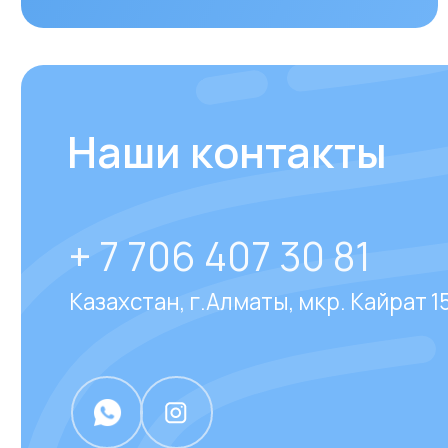
Казахстан, г.Алматы, мкр. Кайрат 152/1, о
Отвечаем на
часто за
вопросы
наших клиен