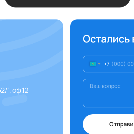
ф.12
Отправить
даваемые
тов