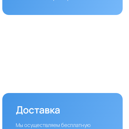
ставка
уществляем бесплатную
вку по городам Алматы
ана. Доставка осуществляется
ром в рабочие дни
дельник — пятница). Срок
вки по Алматы составляет до 3
 с момента оплаты заказа.
аказов в другие города
блики Казахстан стоимость