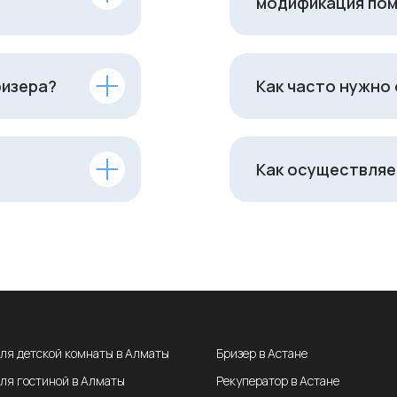
модификация пом
ризера?
Как часто нужно
Как осуществляе
для детской комнаты в Алматы
Бризер в Астане
для гостиной в Алматы
Рекуператор в Астане