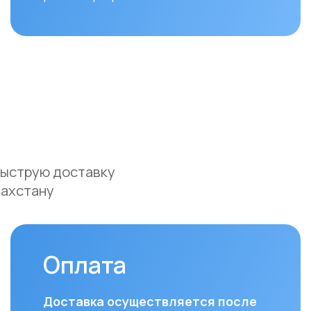
ую доставку
ану
Оплата
До
Доставка осуществляется после
Мы ос
полной предоплаты заказа.
доста
и Аст
Вы можете оплатить заказ
курье
следующими способами:
(поне
• Безналичный расчет
доста
• Банковской картой
часов
• Через системы Kaspi QR, Kaspi Red
• Оформление рассрочки через
Для з
банки-партнеры (Kaspi Bank, Home
Респу