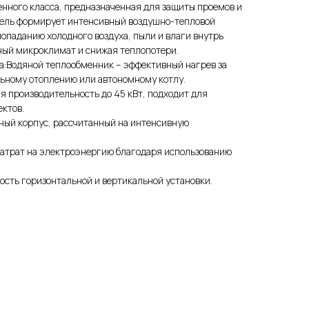
енного класса, предназначенная для защиты проемов и
одель формирует интенсивный воздушно-тепловой
попаданию холодного воздуха, пыли и влаги внутрь
ый микроклимат и снижая теплопотери.
а:Водяной теплообменник – эффективный нагрев за
льному отоплению или автономному котлу.
я производительность до 45 кВт, подходит для
ктов.
ный корпус, рассчитанный на интенсивную
затрат на электроэнергию благодаря использованию
ость горизонтальной и вертикальной установки.