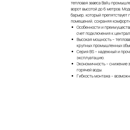
тепловая завеса Ballu промышл
ворот высотой до 6 метров. М
барьер, который препятствует 
помещений, сохраняя комфортн
Особенности и преимуществ
счет подключения к центра
Высокая мощность – теплова
крупных промышленных объе
Серия BS – надежный и проч
эксплуатацию.
Экономичность – снижение 
горячей воды.
Гибкость монтажа – возможн
л услуг
ого воздуха