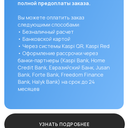
Credit Bank, Евразийский Банк, Jusan
доста
Bank, Forte Bank, Freedom Finance
до ук
Bank, Halyk Bank) на срок до 24
доста
месяцев
и сост
Вы мо
заказ 
152/1 
УЗНАТЬ ПОДРОБНЕЕ
Остались вопро
+7