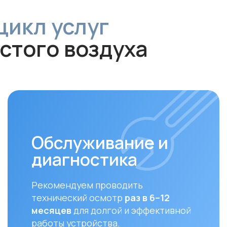
Обслуживание и
диагностика
За
Рекомендуем проводить
Своев
технический осмотр
раз в 6–12
залог
месяцев
для долгой и эффективной
устан
работы устройства.
совме