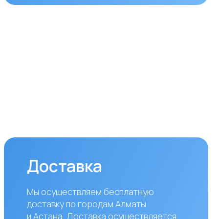
ставка
уществляем бесплатную
вку по городам Алматы
ана. Доставка осуществляется
ром в рабочие дни
дельник — пятница). Срок
вки по Алматы составляет до 3
 с момента оплаты заказа.
аказов в другие города
блики Казахстан стоимость
вки составляет 10 000 тенге