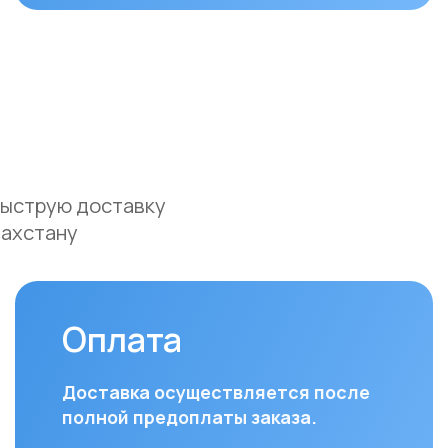
ую доставку
ану
Оплата
До
Доставка осуществляется после
Мы ос
полной предоплаты заказа.
доста
и Аст
Вы можете оплатить заказ
курье
следующими способами:
(поне
• Безналичный расчет
доста
• Банковской картой
часов
• Через системы Kaspi QR, Kaspi Red
• Оформление рассрочки через
Для з
банки-партнеры (Kaspi Bank, Home
Респу
Credit Bank, Евразийский Банк, Jusan
доста