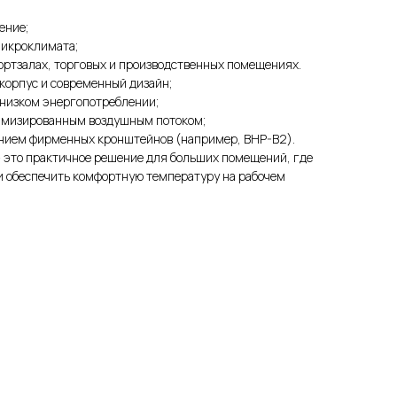
ение;
икроклимата;
портзалах, торговых и производственных помещениях.
корпус и современный дизайн;
 низком энергопотреблении;
имизированным воздушным потоком;
анием фирменных кронштейнов (например, BHP-B2).
 это практичное решение для больших помещений, где
и обеспечить комфортную температуру на рабочем