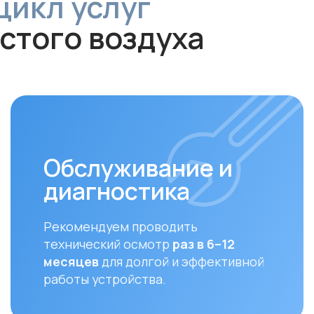
Обслуживание и
диагностика
За
Рекомендуем проводить
Своев
технический осмотр
раз в 6–12
залог
месяцев
для долгой и эффективной
устан
работы устройства.
совме