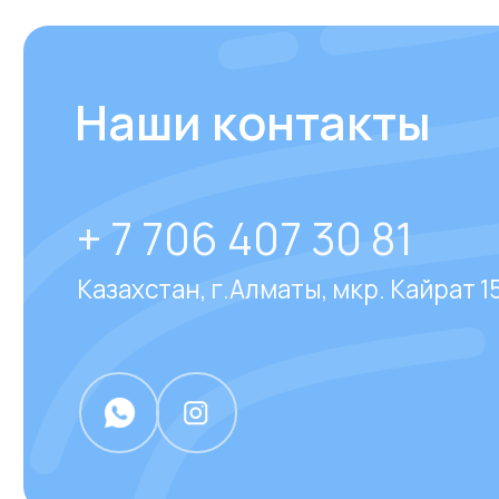
Отвечаем на
часто за
вопросы
наших клиен