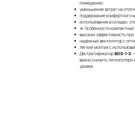
помещению;
уменьшение затрат на отопл
поддержание комфортного м
использование в складах, с
🔹 Особенности:компактный 
высокая эффективность при
надёжный вентилятор с опт
лёгкий монтаж с использов
Дестратификатор
BDS-1-S
—
важно снизить теплопотери 
уровне.
л услуг
ого воздуха