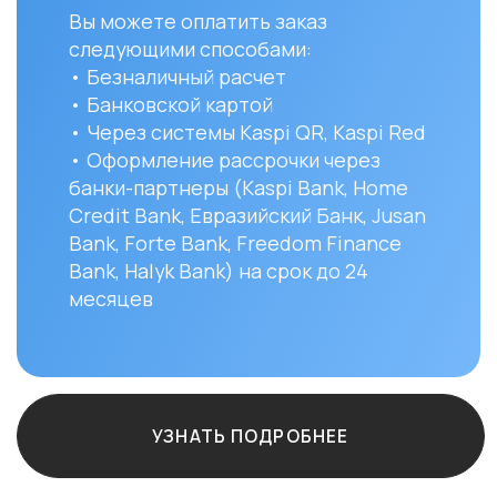
Bank, Forte Bank, Freedom Finance
до ук
Bank, Halyk Bank) на срок до 24
доста
месяцев
и сост
Вы мо
заказ 
152/1 
УЗНАТЬ ПОДРОБНЕЕ
Остались вопро
+7
ф.12