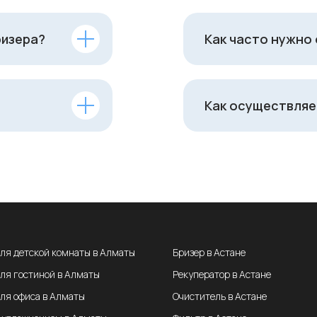
ризера?
Как часто нужно
Как осуществляе
для детской комнаты в Алматы
Бризер в Астане
для гостиной в Алматы
Рекуператор в Астане
для офиса в Алматы
Очиститель в Астане