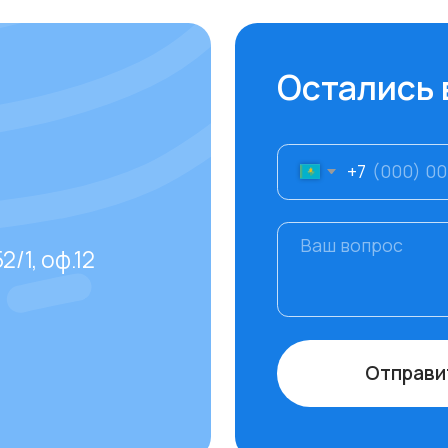
Отправить
даваемые
тов