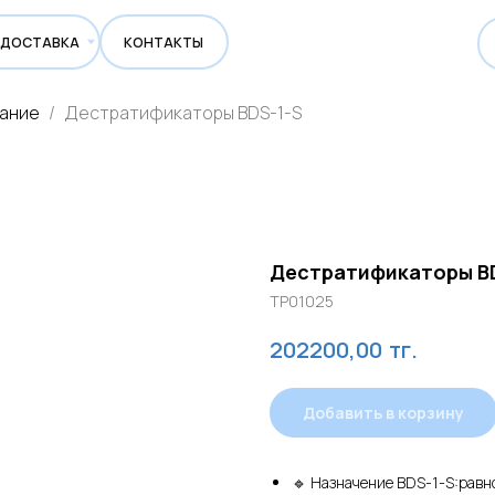
ВКА
КОНТАКТЫ
вание
Дестратификаторы BDS-1-S
Дестратификаторы BD
TP01025
тг.
202200,00
Добавить в корзину
🔹 Назначение BDS-1-S:равн