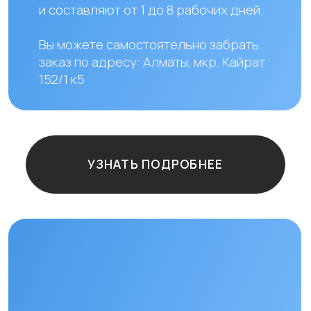
мкр. Кайрат 152/1, оф.12
Остались
вопросы?
+7