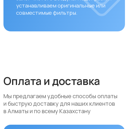
полной предоплаты заказа.
Вы можете оплатить заказ
следующими способами:
• Безналичный расчет
• Банковской картой
• Через системы Kaspi QR, Kaspi Red
• Оформление рассрочки через
банки-партнеры (Kaspi Bank, Home
Credit Bank, Евразийский Банк, Jusan
Bank, Forte Bank, Freedom Finance
Bank, Halyk Bank) на срок до 24
месяцев
Доставка
Мы осуществляем бесплатную
доставку по городам Алматы
и Астана. Доставка осуществляется