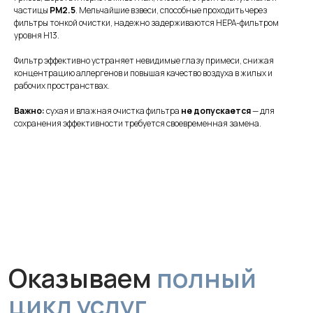
частицы
PM2.5
. Мельчайшие взвеси, способные проходить через
фильтры тонкой очистки, надежно задерживаются HEPA-фильтром
уровня H13.
Фильтр эффективно устраняет невидимые глазу примеси, снижая
концентрацию аллергенов и повышая качество воздуха в жилых и
рабочих пространствах.
Оказываем
полный
Важно:
сухая и влажная очистка фильтра
не допускается
— для
цикл услуг
сохранения эффективности требуется своевременная замена.
для обеспечения
чистого воздуха
Монтаж
Профессиональная установка
за 1 час без грязи и сложного
ремонта. Гарантируем аккуратную
работу и надежное крепление