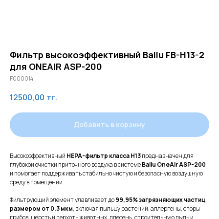
Фильтр высокоэффективный Ballu FB-H13-2
для ONEAIR ASP-200
F000014
12500,00
тг.
Добавить в корзину
Высокоэффективный
HEPA-фильтр класса H13
предназначен для
глубокой очистки приточного воздуха в системе
Ballu OneAir ASP-200
и помогает поддерживать стабильно чистую и безопасную воздушную
среду в помещении.
Фильтрующий элемент улавливает до
99,95% загрязняющих частиц
размером от 0,3 мкм
, включая пыльцу растений, аллергены, споры
грибов, шерсть и перхоть животных, плесень, строительную пыль и