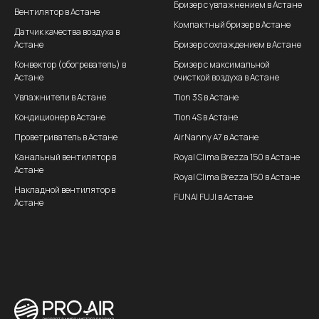
Бризер с увлажнением в Астане
Вентилятор в Астане
Компактный бризер в Астане
Датчик качества воздуха в
Астане
Бризер с охлаждением в Астане
Конвектор (обогреватель) в
Бризер с максимальной
Астане
очисткой воздуха в Астане
Увлажнители в Астане
Tion 3S в Астане
Кондиционер в Астане
Tion 4S в Астане
Проветриватель в Астане
AirNanny A7 в Астане
Канальный вентилятор в
Royal Clima Brezza 150 в Астане
Астане
Royal Clima Brezza 150 в Астане
Накладной вентилятор в
FUNAI FUJI в Астане
Астане