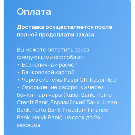
курьером в рабочие дни
(понедельник — пятница). Срок
доставки по Алматы составляет до 3
часов с момента оплаты заказа.
Для заказов в другие города
Республики Казахстан стоимость
доставки составляет 10 000 тенге
до указанного адреса. Сроки
доставки зависят от региона
и составляют от 1 до 8 рабочих дней.
Вы можете самостоятельно забрать
заказ по адресу: Алматы, мкр. Кайрат
152/1 к5
УЗНАТЬ ПОДРОБНЕЕ