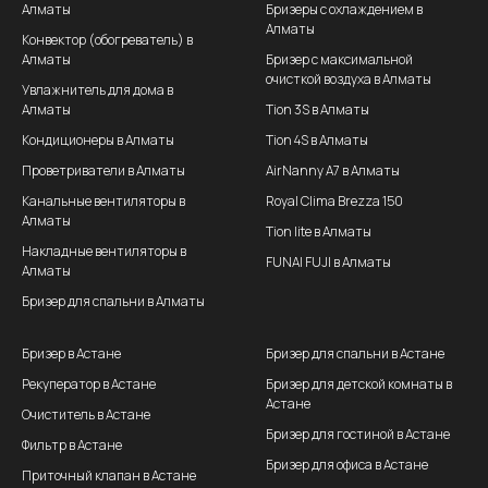
Алматы
Бризеры с охлаждением в
Алматы
Конвектор (обогреватель) в
Алматы
Бризер с максимальной
очисткой воздуха в Алматы
Увлажнитель для дома в
Алматы
Tion 3S в Алматы
Кондиционеры в Алматы
Tion 4S в Алматы
Проветриватели в Алматы
AirNanny A7 в Алматы
Канальные вентиляторы в
Royal Clima Brezza 150
Алматы
Tion lite в Алматы
Накладные вентиляторы в
FUNAI FUJI в Алматы
Алматы
Бризер для спальни в Алматы
Бризер в Астане
Бризер для спальни в Астане
Рекуператор в Астане
Бризер для детской комнаты в
Астане
Очиститель в Астане
Бризер для гостиной в Астане
Фильтр в Астане
Бризер для офиса в Астане
Приточный клапан в Астане