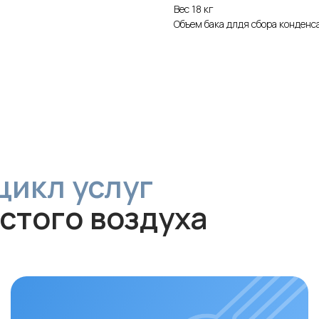
Вес 18 кг
Объем бака длдя сбора конденсат
л услуг
ого воздуха
Обслуживание и
диагностика
За
Рекомендуем проводить
Своев
технический осмотр
раз в 6–12
залог