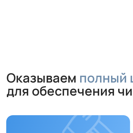
Оказываем
полный цик
для обеспечения чист
Монтаж
Профессиональная установка
за 1 час без грязи и сложного
ремонта. Гарантируем аккуратную