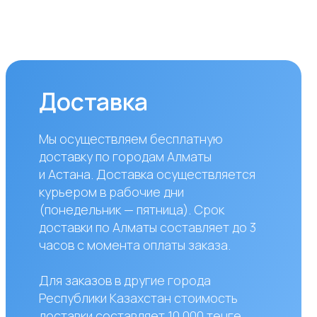
вку по городам Алматы
ана. Доставка осуществляется
ром в рабочие дни
дельник — пятница). Срок
вки по Алматы составляет до 3
 с момента оплаты заказа.
аказов в другие города
блики Казахстан стоимость
вки составляет 10 000 тенге
азанного адреса. Сроки
вки зависят от региона
авляют от 1 до 8 рабочих дней.
жете самостоятельно забрать
по адресу: Алматы, мкр. Кайрат
к5