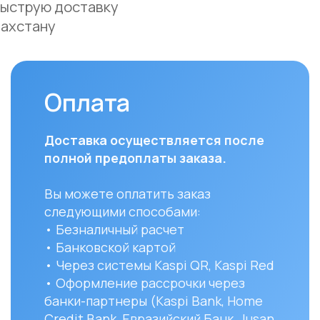
полной предоплаты заказа.
доста
и Аст
Вы можете оплатить заказ
курье
следующими способами:
(поне
• Безналичный расчет
доста
• Банковской картой
часов
• Через системы Kaspi QR, Kaspi Red
• Оформление рассрочки через
Для з
банки-партнеры (Kaspi Bank, Home
Респу
Credit Bank, Евразийский Банк, Jusan
доста
Bank, Forte Bank, Freedom Finance
до ук
Bank, Halyk Bank) на срок до 24
доста
месяцев
и сост
Вы мо
заказ 
152/1 
УЗНАТЬ ПОДРОБНЕЕ