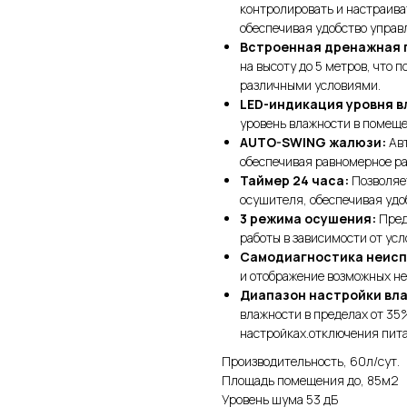
контролировать и настраива
обеспечивая удобство управ
Встроенная дренажная 
на высоту до 5 метров, что 
различными условиями.
LED-индикация уровня в
уровень влажности в помеще
AUTO-SWING жалюзи:
Авт
обеспечивая равномерное р
Таймер 24 часа:
Позволяе
осушителя, обеспечивая удо
3 режима осушения:
Пред
работы в зависимости от ус
Самодиагностика неисп
и отображение возможных н
Диапазон настройки вл
влажности в пределах от 35
настройках.отключения пит
Производительность, 60л/сут.
Площадь помещения до, 85м2
Уровень шума 53 дБ