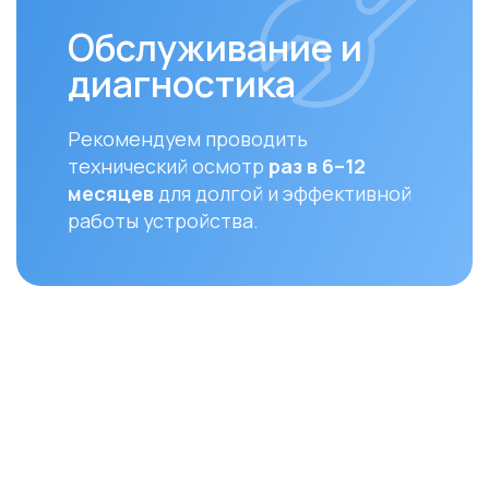
месяцев
для долгой и эффективной
устан
работы устройства.
совме
ую доставку
ану
Оплата
До
Доставка осуществляется после
Мы ос