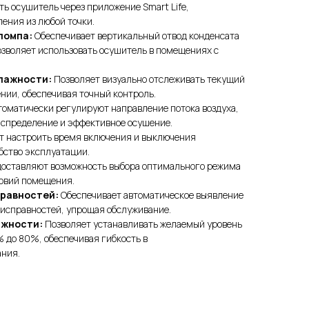
ть осушитель через приложение Smart Life,
ления из любой точки.
помпа:
Обеспечивает вертикальный отвод конденсата
позволяет использовать осушитель в помещениях с
лажности:
Позволяет визуально отслеживать текущий
нии, обеспечивая точный контроль.
оматически регулируют направление потока воздуха,
аспределение и эффективное осушение.
т настроить время включения и выключения
бство эксплуатации.
оставляют возможность выбора оптимального режима
ловий помещения.
равностей:
Обеспечивает автоматическое выявление
еисправностей, упрощая обслуживание.
ажности:
Позволяет устанавливать желаемый уровень
% до 80%, обеспечивая гибкость в
ания.