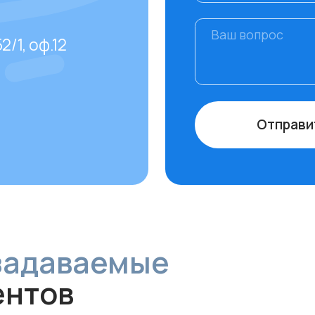
даваемые
тов