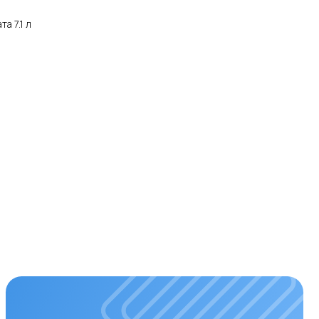
а 7.1 л
мена фильтров
ременная замена фильтров –
 чистого воздуха. Подбираем и