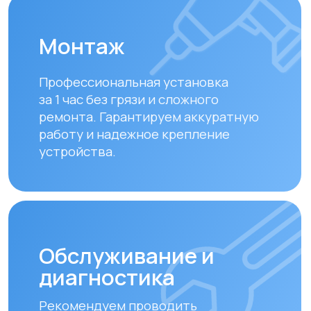
Обслуживание и
диагностика
Рекомендуем проводить
технический осмотр
раз в 6–12
месяцев
для долгой и эффективной
работы устройства.
Замена фильтров
Своевременная замена фильтров –
залог чистого воздуха. Подбираем и
устанавливаем оригинальные или
совместимые фильтры.