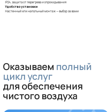
IP24, защита от перегрева и опрокидывания
Оказываем
полный
Удобство установки
Настенный или напольный монтаж — выбор за вами
цикл услуг
для обеспечения
чистого воздуха
Монтаж
Профессиональная установка
за 1 час без грязи и сложного
ремонта. Гарантируем аккуратную
работу и надежное крепление
устройства.