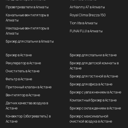
Проветриватели в Алматы
AirNanny A7 в Алматы
Канальные вентиляторы в
Royal Clima Brezza 150
Алматы
Tion lite в Алматы
Накладные вентиляторы в
FUNAI FUJI в Алматы
Алматы
Бризер для спальни в Алматы
Бризер в Астане
Бризер для спальни в Астане
Рекуператор в Астане
Бризер для детской комнаты в
Астане
Очиститель в Астане
Бризер для гостиной в Астане
Фильтр в Астане
Бризер для офиса в Астане
Приточный клапан в Астане
Бризер с увлажнением в Астане
Вентилятор в Астане
Компактный бризер в Астане
Датчик качества воздуха в
Астане
Бризер с охлаждением в Астане
Конвектор (обогреватель) в
Бризер с максимальной
Астане
очисткой воздуха в Астане