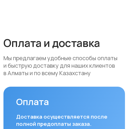
• Банковской картой
• Через системы Kaspi QR, Kaspi Red
• Оформление рассрочки через
банки-партнеры (Kaspi Bank, Home
Credit Bank, Евразийский Банк, Jusan
Bank, Forte Bank, Freedom Finance
Bank, Halyk Bank) на срок до 24
месяцев
Доставка
Мы осуществляем бесплатную
доставку по городам Алматы
и Астана. Доставка осуществляется
курьером в рабочие дни
(понедельник — пятница). Срок
доставки по Алматы составляет до 3
часов с момента оплаты заказа.
Для заказов в другие города