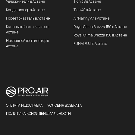
Увлажнители в Астане
Tion 3S в Астане
Кондиционер в Астане
Tion 4S в Астане
Проветриватель в Астане
AirNanny A7 в Астане
Канальный вентилятор в
Royal Clima Brezza 150 в Астане
Астане
Royal Clima Brezza 150 в Астане
Накладной вентилятор в
FUNAI FUJI в Астане
Астане
ОПЛАТА И ДОСТАВКА
УСЛОВИЯ ВОЗВРАТА
ПОЛИТИКА КОНФИДЕНЦИАЛЬНОСТИ