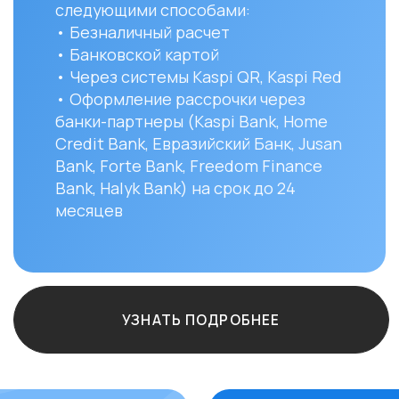
месяцев
и сост
Вы мо
заказ 
152/1 
УЗНАТЬ ПОДРОБНЕЕ
Остались вопро
+7
ф.12