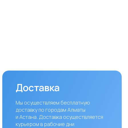
ставка
уществляем бесплатную
вку по городам Алматы
ана. Доставка осуществляется
ром в рабочие дни
дельник — пятница). Срок
вки по Алматы составляет до 3
 с момента оплаты заказа.
аказов в другие города
блики Казахстан стоимость
вки составляет 10 000 тенге
азанного адреса. Сроки
вки зависят от региона