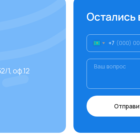
Отправить
даваемые
тов