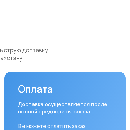
ую доставку
ану
Оплата
До
Доставка осуществляется после
Мы ос
полной предоплаты заказа.
доста
и Аст
Вы можете оплатить заказ
курье
следующими способами:
(поне
• Безналичный расчет
доста
• Банковской картой
часов
• Через системы Kaspi QR, Kaspi Red
• Оформление рассрочки через
Для з
банки-партнеры (Kaspi Bank, Home
Респу
Credit Bank, Евразийский Банк, Jusan
доста
Bank, Forte Bank, Freedom Finance
до ук
Bank, Halyk Bank) на срок до 24
доста