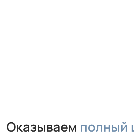
Оказываем
полный цик
для обеспечения чист