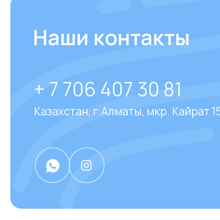
Отвечаем на
часто за
вопросы
наших клиен