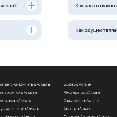
ризера?
Как часто нужно
Как осуществляе
для детской комнаты в Алматы
Бризер в Астане
для гостиной в Алматы
Рекуператор в Астане
для офиса в Алматы
Очиститель в Астане
с увлажнением в Алматы
Фильтр в Астане
ные бризеры в Алматы
Приточный клапан в Астане