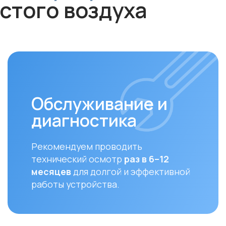
Обслуживание и
диагностика
За
Рекомендуем проводить
Своев
технический осмотр
раз в 6–12
залог
месяцев
для долгой и эффективной
устан
работы устройства.
совме