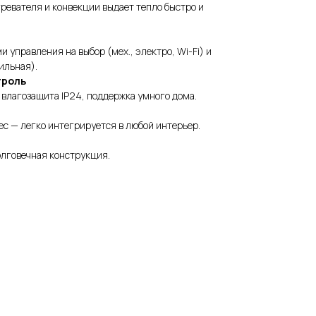
гревателя и конвекции выдает тепло быстро и
 управления на выбор (мех., электро, Wi-Fi) и
ильная).
троль
, влагозащита IP24, поддержка умного дома.
ес — легко интегрируется в любой интерьер.
олговечная конструкция.