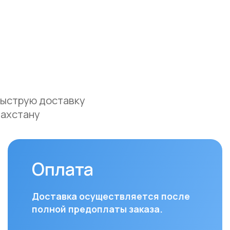
ую доставку
ану
Оплата
До
Доставка осуществляется после
Мы ос
полной предоплаты заказа.
доста
и Аст
Вы можете оплатить заказ
курье
следующими способами:
(поне
• Безналичный расчет
доста
• Банковской картой
часов
• Через системы Kaspi QR, Kaspi Red
• Оформление рассрочки через
Для з
банки-партнеры (Kaspi Bank, Home
Респу
Credit Bank, Евразийский Банк, Jusan
доста
Bank, Forte Bank, Freedom Finance
до ук