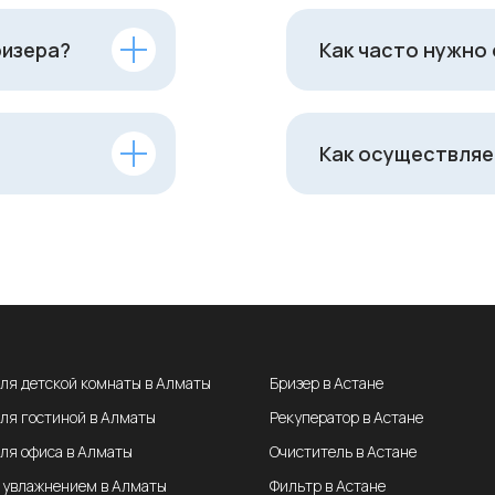
ризера?
Как часто нужно
Как осуществляе
для детской комнаты в Алматы
Бризер в Астане
для гостиной в Алматы
Рекуператор в Астане
для офиса в Алматы
Очиститель в Астане
с увлажнением в Алматы
Фильтр в Астане