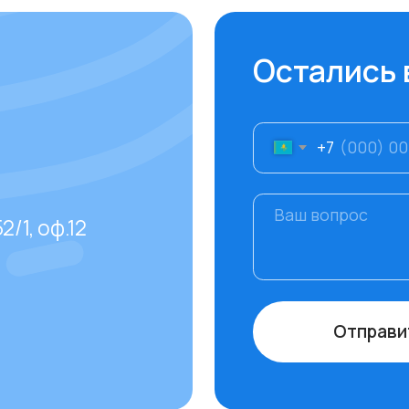
Отправить
даваемые
тов