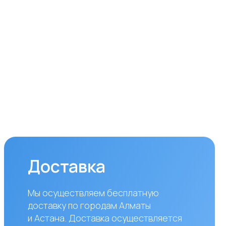
ставка
уществляем бесплатную
вку по городам Алматы
ана. Доставка осуществляется
ром в рабочие дни
дельник — пятница). Срок
вки по Алматы составляет до 3
 с момента оплаты заказа.
аказов в другие города
блики Казахстан стоимость
вки составляет 10 000 тенге
азанного адреса. Сроки