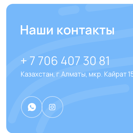
Отвечаем на
часто за
вопросы
наших клиен