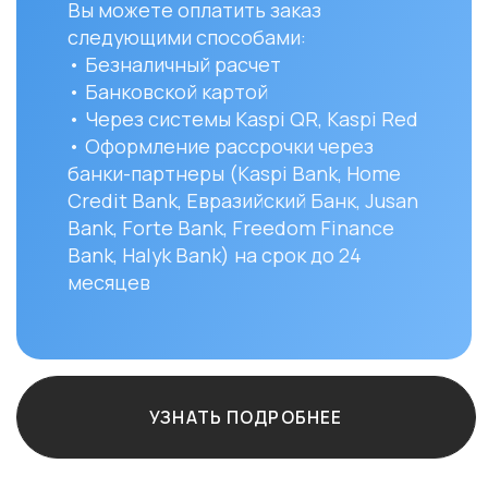
Bank, Halyk Bank) на срок до 24
доста
месяцев
и сост
Вы мо
заказ 
152/1 
УЗНАТЬ ПОДРОБНЕЕ
Остались вопро
+7
ф.12