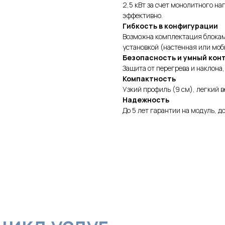
2,5 кВт за счет монолитного на
эффективно.
Гибкость в конфигурации
Возможна комплектация блоками
установкой (настенная или моб
Безопасность и умный кон
Защита от перегрева и наклона
Компактность
Узкий профиль (9 см), легкий в
Надежность
До 5 лет гарантии на модуль, д
л услуг
ого воздуха