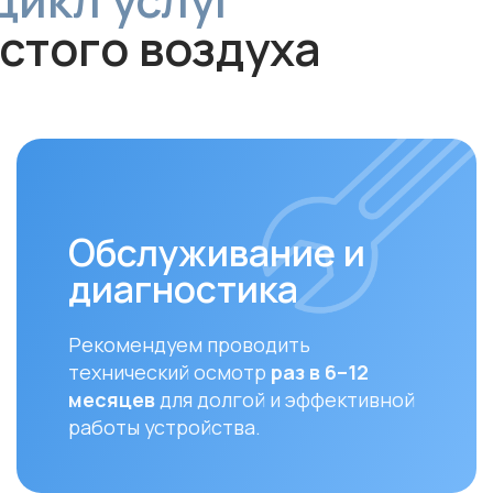
Обслуживание и
диагностика
За
Рекомендуем проводить
Своев
технический осмотр
раз в 6–12
залог
месяцев
для долгой и эффективной
устан
работы устройства.
совме