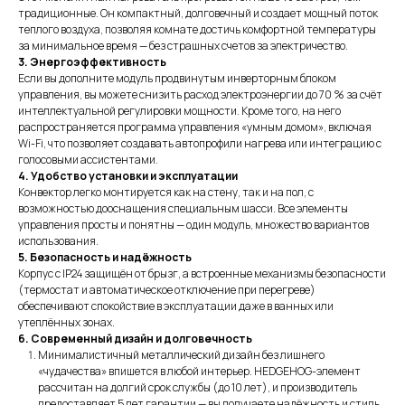
традиционные. Он компактный, долговечный и создает мощный поток
теплого воздуха, позволяя комнате достичь комфортной температуры
за минимальное время — без страшных счетов за электричество.
3. Энергоэффективность
Если вы дополните модуль продвинутым инверторным блоком
управления, вы можете снизить расход электроэнергии до 70 % за счёт
интеллектуальной регулировки мощности. Кроме того, на него
распространяется программа управления «умным домом», включая
Wi-Fi, что позволяет создавать автопрофили нагрева или интеграцию с
голосовыми ассистентами.
4. Удобство установки и эксплуатации
Конвектор легко монтируется как на стену, так и на пол, с
возможностью дооснащения специальным шасси. Все элементы
управления просты и понятны — один модуль, множество вариантов
использования.
5. Безопасность и надёжность
Корпус с IP24 защищён от брызг, а встроенные механизмы безопасности
(термостат и автоматическое отключение при перегреве)
обеспечивают спокойствие в эксплуатации даже в ванных или
утеплённых зонах.
Оказываем
полный
6. Современный дизайн и долговечность
Минималистичный металлический дизайн без лишнего
цикл услуг
«чудачества» впишется в любой интерьер. HEDGEHOG-элемент
рассчитан на долгий срок службы (до 10 лет), и производитель
для обеспечения
предоставляет 5 лет гарантии — вы получаете надёжность и стиль