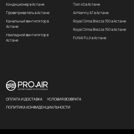
Кондиционер в Астане
Tion 4S в Астане
Проветриватель в Астане
AirNanny A7 в Астане
Канальный вентилятор в
Royal Clima Brezza 150 в Астане
Астане
Royal Clima Brezza 150 в Астане
Накладной вентилятор в
FUNAI FUJI в Астане
Астане
ОПЛАТА И ДОСТАВКА
УСЛОВИЯ ВОЗВРАТА
ПОЛИТИКА КОНФИДЕНЦИАЛЬНОСТИ