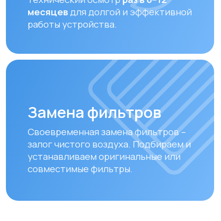
Оплата и доставка
Мы предлагаем удобные способы оплаты
и быструю доставку для наших клиентов
в Алматы и по всему Казахстану
Оплата
Доставка осуществляется после
полной предоплаты заказа.
Вы можете оплатить заказ
следующими способами:
• Безналичный расчет
• Банковской картой
• Через системы Kaspi QR, Kaspi Red
• Оформление рассрочки через
банки-партнеры (Kaspi Bank, Home
Credit Bank, Евразийский Банк, Jusan