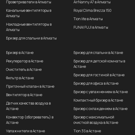
Проветриватели в Алматы
AirNanny A7 в Алматы
Канальные вентиляторы в
Royal Clima Brezza 150
Алматы
Tion lite в Алматы
Накладные вентиляторы в
FUNAI FUJI в Алматы
Алматы
Бризер для спальни в Алматы
Бризер в Астане
Бризер для спальни в Астане
Рекуператор в Астане
Бризер для детской комнаты в
Астане
Очиститель в Астане
Бризер для гостиной в Астане
Фильтр в Астане
Бризер для офиса в Астане
Приточный клапан в Астане
Бризер с увлажнением в Астане
Вентилятор в Астане
Компактный бризер в Астане
Датчик качества воздуха в
Астане
Бризер с охлаждением в Астане
Конвектор (обогреватель) в
Бризер с максимальной
Астане
очисткой воздуха в Астане
Увлажнители в Астане
Tion 3S в Астане