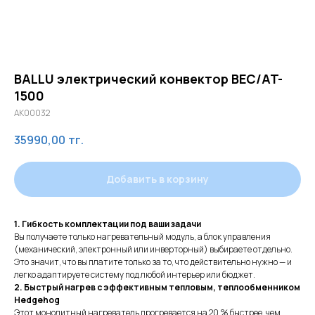
BALLU электрический конвектор BEC/AT-
1500
AK00032
35990,00
тг.
Добавить в корзину
1. Гибкость комплектации под ваши задачи
Вы получаете только нагревательный модуль, а блок управления
(механический, электронный или инверторный) выбираете отдельно.
Это значит, что вы платите только за то, что действительно нужно — и
легко адаптируете систему под любой интерьер или бюджет.
2. Быстрый нагрев с эффективным тепловым, теплообменником
Hedgehog
Этот монолитный нагреватель прогревается на 20 % быстрее, чем