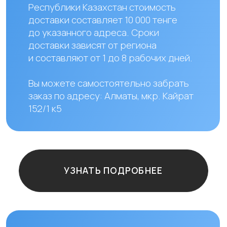
+ 7 706 407 30 81
Казахстан, г.Алматы,
мкр. Кайрат 152/1, оф.12
Остались
вопросы?