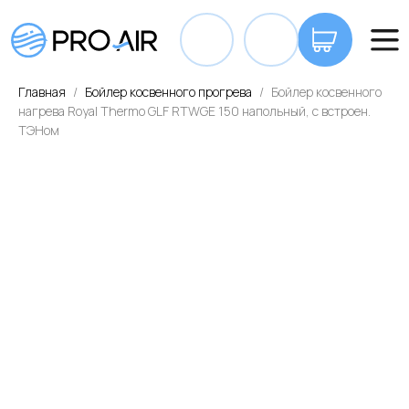
+7 7
Главная
Бойлер косвенного прогрева
Бойлер косвенного
нагрева Royal Thermo GLF RTWGE 150 напольный, с встроен.
ТЭНом
ОПЛАТА И ДОСТАВКА
КОНТАКТЫ
ВА