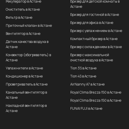
Рекуператор в Астане
Бризер для детской комнаты в
Астане
Очиститель в Астане
Бризер для гостиной в Астане
Фильтр в Астане
Бризер для офиса в Астане
Приточный клапан в Астане
Бризер с увлажнением в Астане
Вентилятор в Астане
Компактный бризер в Астане
Датчик качества воздуха в
Астане
Бризер с охлаждением в Астане
Конвектор (обогреватель) в
Бризер с максимальной
Астане
очисткой воздуха в Астане
Увлажнители в Астане
Tion 3S в Астане
Кондиционер в Астане
Tion 4S в Астане
Проветриватель в Астане
AirNanny A7 в Астане
Канальный вентилятор в
Royal Clima Brezza 150 в Астане
Астане
Royal Clima Brezza 150 в Астане
Накладной вентилятор в
FUNAI FUJI в Астане
Астане