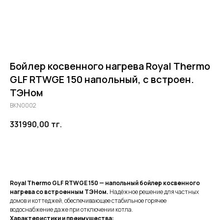
Бойлер косвенного нагрева Royal Thermo
GLF RTWGE 150 напольный, с встроен.
ТЭНом
BKN0002
331990,00
тг.
Добавить в корзину
Royal Thermo GLF RTWGE 150 — напольный бойлер косвенного
нагрева со встроенным ТЭНом.
Надёжное решение для частных
домов и коттеджей, обеспечивающее стабильное горячее
водоснабжение даже при отключении котла.
Характеристики и преимущества: