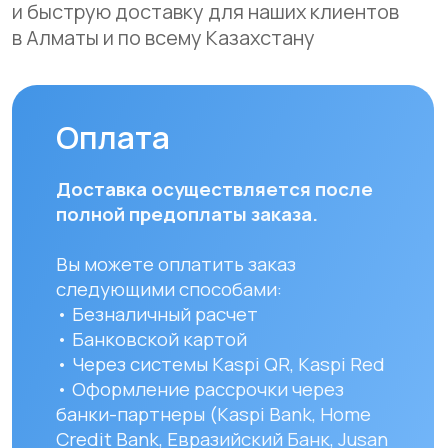
Мы осуществляем бесплатную
доставку по городам Алматы
и Астана. Доставка осуществляется
курьером в рабочие дни
(понедельник — пятница). Срок
доставки по Алматы составляет до 3
часов с момента оплаты заказа.
Для заказов в другие города
Республики Казахстан стоимость
доставки составляет 10 000 тенге
до указанного адреса. Сроки
доставки зависят от региона
и составляют от 1 до 8 рабочих дней.
Вы можете самостоятельно забрать
заказ по адресу: Алматы, мкр. Кайрат
152/1 к5