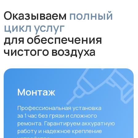
Профессиональная установка
за 1 час без грязи и сложного
ремонта. Гарантируем аккуратную
работу и надежное крепление
устройства.
Обслуживание и
диагностика
Рекомендуем проводить
технический осмотр
раз в 6–12
месяцев
для долгой и эффективной
работы устройства.