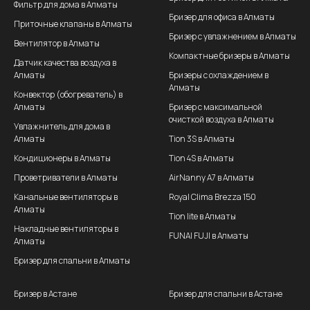
Фильтр для дома в Алматы
Бризер для офиса в Алматы
Приточные клапаны в Алматы
Бризер с увлажнением в Алматы
Вентилятор в Алматы
Компактные бризеры в Алматы
Датчик качества воздуха в
Алматы
Бризеры с охлаждением в
Алматы
Конвектор (обогреватель) в
Алматы
Бризер с максимальной
очисткой воздуха в Алматы
Увлажнитель для дома в
Алматы
Tion 3S в Алматы
Кондиционеры в Алматы
Tion 4S в Алматы
Проветриватели в Алматы
AirNanny A7 в Алматы
Канальные вентиляторы в
Royal Clima Brezza 150
Алматы
Tion lite в Алматы
Накладные вентиляторы в
FUNAI FUJI в Алматы
Алматы
Бризер для спальни в Алматы
Бризер в Астане
Бризер для спальни в Астане