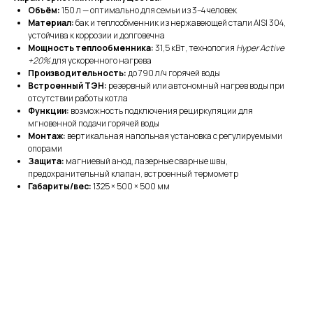
Объём:
150 л — оптимально для семьи из 3–4 человек
Материал:
бак и теплообменник из нержавеющей стали AISI 304,
устойчива к коррозии и долговечна
Мощность теплообменника:
31,5 кВт, технология
Hyper Active
+20%
для ускоренного нагрева
Производительность:
до 790 л/ч горячей воды
Встроенный ТЭН:
резервный или автономный нагрев воды при
отсутствии работы котла
Функции:
возможность подключения рециркуляции для
мгновенной подачи горячей воды
Монтаж:
вертикальная напольная установка с регулируемыми
Оказываем
полный
опорами
Защита:
магниевый анод, лазерные сварные швы,
цикл услуг
предохранительный клапан, встроенный термометр
Габариты/вес:
1325 × 500 × 500 мм
для обеспечения
чистого воздуха
Монтаж