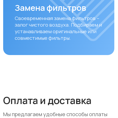
Оплата
Доставка осуществляется после
полной предоплаты заказа.
Вы можете оплатить заказ
следующими способами:
• Безналичный расчет
• Банковской картой
• Через системы Kaspi QR, Kaspi Red
• Оформление рассрочки через
банки-партнеры (Kaspi Bank, Home
Credit Bank, Евразийский Банк, Jusan
Bank, Forte Bank, Freedom Finance
Bank, Halyk Bank) на срок до 24
месяцев
Доставка