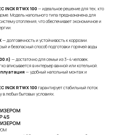
EC INOX RTWX 100
— идеальное решение для тех, кто
доме. Модель напольного типа предназначена для
 систему отопления, что обеспечивает экономичное и
ергии.
X
— долговечность и устойчивость к коррозии.
ый и безопасный способ подготовки горячей воды
00 л)
— достаточно для семьи из 3–4 человек.
гко вписывается в интерьер ванной или котельной.
сплуатация
— удобный напольный монтаж и
EC INOX RTWX 100
гарантирует стабильный поток
у в любых бытовых условиях.
РИЗЕРОМ
Р 4S
РИЗЕРОМ
РОМ