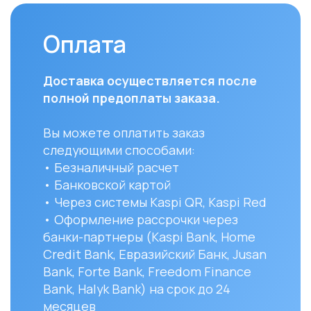
Bank, Forte Bank, Freedom Finance
до ук
Bank, Halyk Bank) на срок до 24
доста
месяцев
и сост
Вы мо
заказ 
152/1 
УЗНАТЬ ПОДРОБНЕЕ
Остались вопро
+7