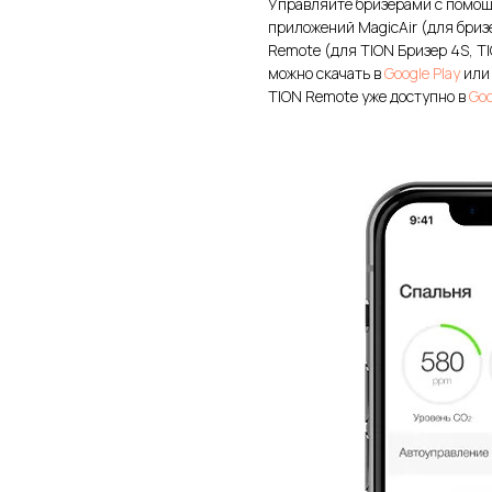
Управляйте бризерами с помощ
приложений MagicAir (для бризе
Remote (для TION Бризер 4S, TI
можно скачать в
Google Play
ил
TION Remote уже доступно в
Goo