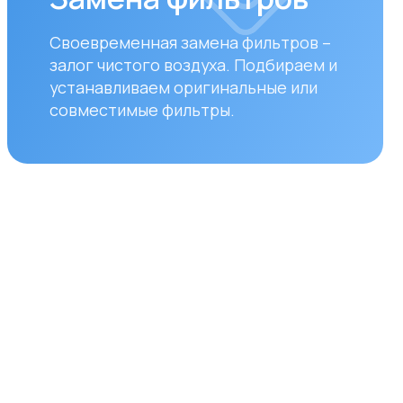
ставка
уществляем бесплатную
вку по городам Алматы
ана. Доставка осуществляется
ром в рабочие дни
дельник — пятница). Срок
вки по Алматы составляет до 3
 с момента оплаты заказа.
аказов в другие города
блики Казахстан стоимость
вки составляет 10 000 тенге