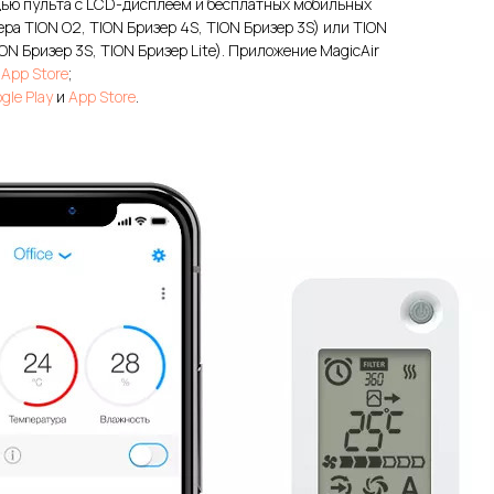
ью пульта с LCD-дисплеем и бесплатных мобильных
ра TION O2, TION Бризер 4S, TION Бризер 3S) или TION
ON Бризер 3S, TION Бризер Lite). Приложение MagicAir
и
App Store
;
gle Play
и
App Store
.