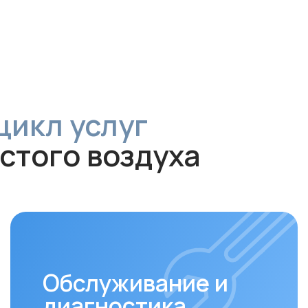
Обслуживание и
диагностика
За
Рекомендуем проводить
Своев
технический осмотр
раз в 6–12
залог
месяцев
для долгой и эффективной
устан
работы устройства.
совме