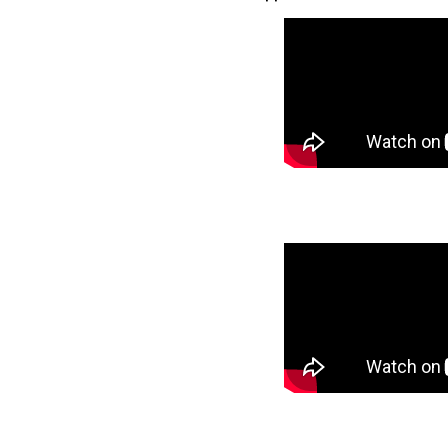
л услуг
ого воздуха