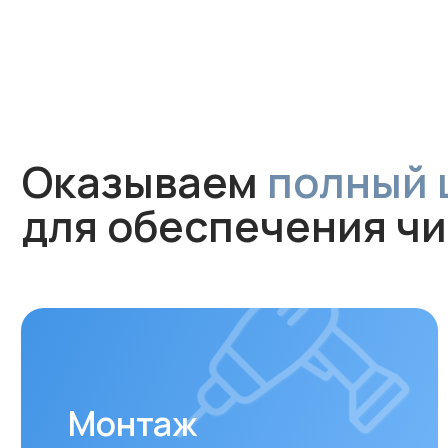
Монтаж
Профессиональная установка
за 1 час без грязи и сложного
ремонта. Гарантируем аккуратную
работу и надежное крепление
устройства.