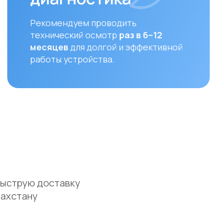
ую доставку
ану
Оплата
До
Доставка осуществляется после
Мы ос
полной предоплаты заказа.
доста
и Аст
Вы можете оплатить заказ
курье
следующими способами:
(поне
• Безналичный расчет
доста
• Банковской картой
часов
• Через системы Kaspi QR, Kaspi Red
• Оформление рассрочки через
Для з
банки-партнеры (Kaspi Bank, Home
Респу
Credit Bank, Евразийский Банк, Jusan
доста