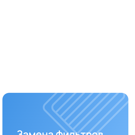
мена фильтров
ременная замена фильтров –
 чистого воздуха. Подбираем и
авливаем оригинальные или
стимые фильтры.