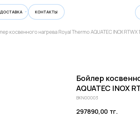
ВКА
КОНТАКТЫ
лер косвенного нагрева Royal Thermo AQUATEC INOX RTWX 
Бойлер косвенно
AQUATEC INOX R
BKN00003
тг.
297890,00
Добавить в корзину