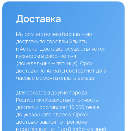
азанного адреса. Сроки
вки зависят от региона
авляют от 1 до 8 рабочих дней.
жете самостоятельно забрать
по адресу: Алматы, мкр. Кайрат
к5
сы?